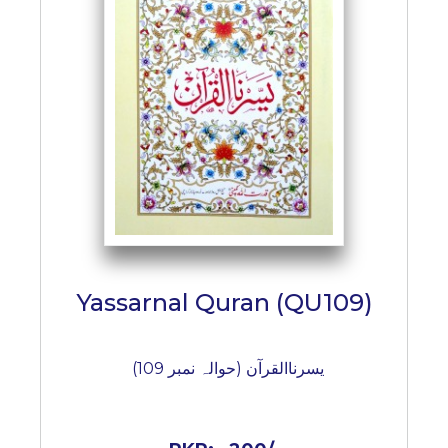
BESTSELLERS
UPCOMINGS
REQUEST
A
BOOK
CATALOGUE
HOW
TO
PAY
CONTACT
US
Yassarnal Quran (QU109)
یسرناالقرآن (حوالہ نمبر 109)