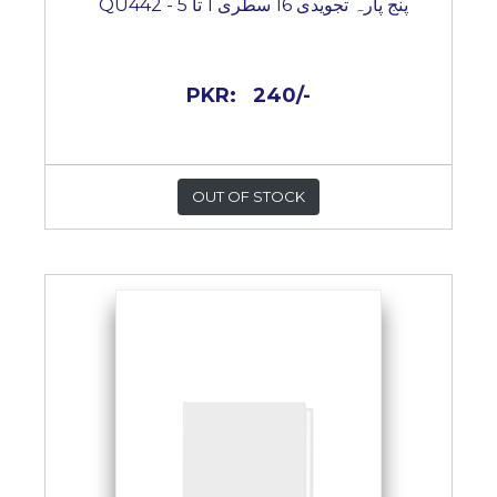
پنج پارہ تجویدی 16 سطری 1 تا 5 - QU442
PKR:
240/-
OUT OF STOCK