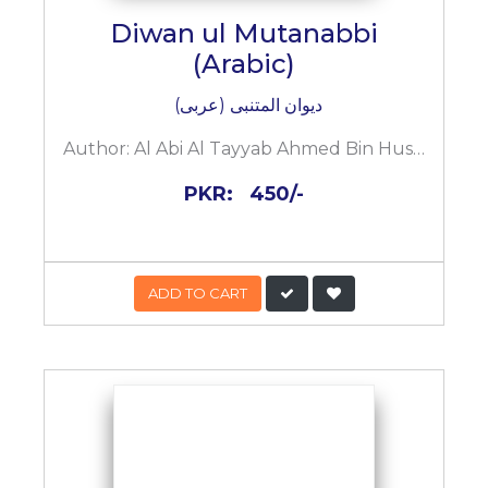
Diwan ul Mutanabbi
(Arabic)
دیوان المتنبی (عربی)
Author:
Al Abi Al Tayyab Ahmed Bin Hussain Al Jafi Al Kundi
PKR:
450/-
ADD TO CART