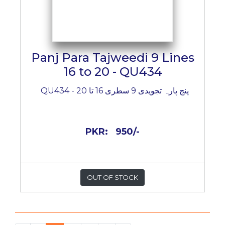
Panj Para Tajweedi 9 Lines
16 to 20 - QU434
پنج پارہ تجویدی 9 سطری 16 تا 20 - QU434
PKR:
950/-
OUT OF STOCK