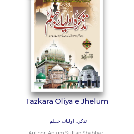
BESTSELLERS
UPCOMINGS
REQUEST
A
BOOK
CATALOGUE
HOW
TO
PAY
CONTACT
US
Tazkara Oliya e Jhelum
تذکرہ اولیائے جہلم
Author:
Anjum Sultan Shahbaz