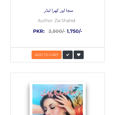
سچا اور کھرا لیڈر
Author:
Zia Shahid
PKR:
2,500/-
1,750/-
ADD TO CART