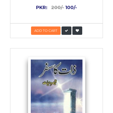
PKR:
200/-
100/-
ADD TO CART