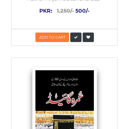
PKR:
1,250/-
500/-
ADD TO CART