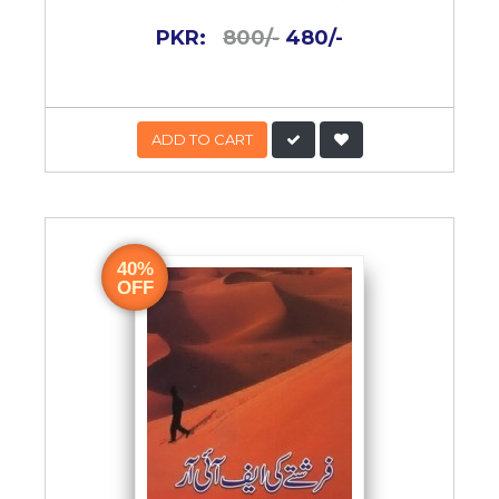
PKR:
800/-
480/-
ADD TO CART
40%
OFF