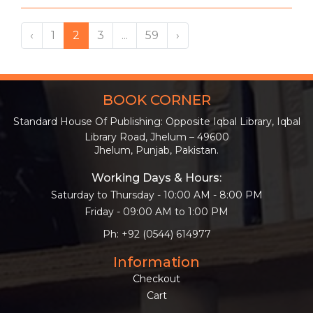
‹
1
2
3
...
59
›
BOOK CORNER
Standard House Of Publishing: Opposite Iqbal Library, Iqbal
Library Road, Jhelum – 49600
Jhelum, Punjab, Pakistan.
Working Days & Hours:
Saturday to Thursday - 10:00 AM - 8:00 PM
Friday - 09:00 AM to 1:00 PM
Ph: +92 (0544) 614977
Information
Checkout
Cart