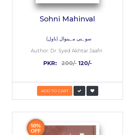
Sohni Mahinval
سوہنی مہینوال (ناول)
Author:
Dr. Syed Akhtar Jaafri
PKR:
200/-
120/-
ADD TO CART
50%
OFF