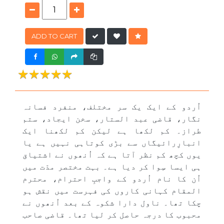
ADD TO CART
★★★★★
★★★★★
اُردو کے ایک یک سر مختلف، منفرد فسانہ
نگار، قاضی عبد الستار، سخن ایجاد، ستم
طراز۔ کم لکھا ہے لیکن کم لکھنا ایک
انبارِرائیگاں سے بڑی کوتاہی نہیں ہے یا
یوں کچھ کم نظر آتا ہے کہ اُنھوں نے اشتیاق
ہی ایسا سِوا کر دیا ہے۔ بہت مختصر مدّت میں
اُن کا نام اُردو کے واجبِ احترام، محترم
المقام کہانی کاروں کی فہرست میں نقش ہو
چکا تھا۔ ناول دارا شکوہ کے بعد اُنھوں نے
محبوب کا درجہ حاصل کر لیا تھا۔ قاضی صاحب