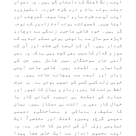
اپنے رنگ ڈھنگ کے داستان گو ہیں۔ وہ دھواں
دیتے ہوئے بام و در، کِرم خوردہ دہلیزوں،
اپنے آپ سے شرم سار، اپنا سینہ کُھرچتے اور
اپنا چہرہ کھسوٹتے ہوئے آدم زادوں کے نوحہ
گر ہیں۔ خود قاضی صاحب، زندگی سے دوچار،
ڈیڑھ سو سال سے ہانپتی ہوئی مسلم تہذیب کے
کردار ہیں۔ اُن کے لہجے کی شدّت اور اُن کے
سوز و گداز کا سبب بھی کچھ یہی ہے کہ وہ بھی
اُنھی جاں سوختگاں میں شامل ہیں جن کی
کہانیاں وہ لکھتے ہیں۔ قاضی صاحب اپنی
زبان اور لہجے سے پہچانے جاتے ہیں۔ یہ
خوبی وَلے کسی کسی کو نصیب ہوتی ہے۔ یہ صرف
لفظ برتنے کا ہنر، زبان و بیان کا تیور اور
عبارت کی تمکنت ہی نہیں، کہانی کار یا
خیال کار بھی وہ اتنے ہی ممتاز ہیں۔ بیان
کا سلیقہ، بےباکی و بےساختگی، دھیمی
دھیمی گرج، پھبن، کھنک اور مختصراً ایک
تہذیبی رویّہ اُن کی تحریر کا خاصہ ہے۔ وہ
اپنے مخصوص انداز سے ایک خاص فضا پیدا