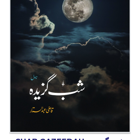
BESTSELLERS
UPCOMINGS
REQUEST
A
BOOK
CATALOGUE
HOW
TO
PAY
CONTACT
US