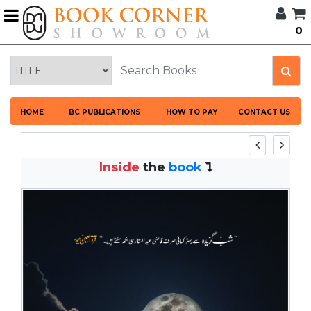
G
0
BROWSE
BOOK
CORNER
HOME
HOME
BC PUBLICATIONS
HOW TO PAY
CONTACT US
BOOK
CORNER
PUBLICATIONS
Inside
the
book
CATEGORIES
LANGUAGES
DISCOUNTS
NEW
ARRIVALS