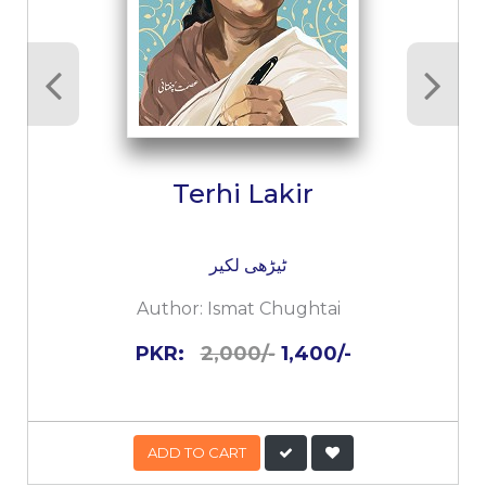
Terhi Lakir
ٹیڑھی لکیر
Author:
Ismat Chughtai
PKR:
2,000/-
1,400/-
ADD TO CART