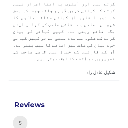
کرتے ہیں اور اُسلوب پر اتنا اصرار نہیں
کرتے کہ کہانی کہیں گُم ہو جائے جیساکہ بعض
شہ زور انشاپرداز کہانی سنانے والوں کا
شیوہ یا خامی ہے۔ قاضی صاحب کی کہانی اپنی
جگہ قائم رہتی ہے۔ کہیں کہانی کو بیان
کرنے کے شکوہ سے مدد ملتی ہے تو کہیں کہانی
خود بیان کی شدّت میں اضافے کا سبب بنتی ہے۔
اُن کے قارئین کے خیال میں قاضی صاحب کی
تحریریں دو آتشے کا لطف دیتی ہیں۔
شکیل عادل زادہ
Reviews
S