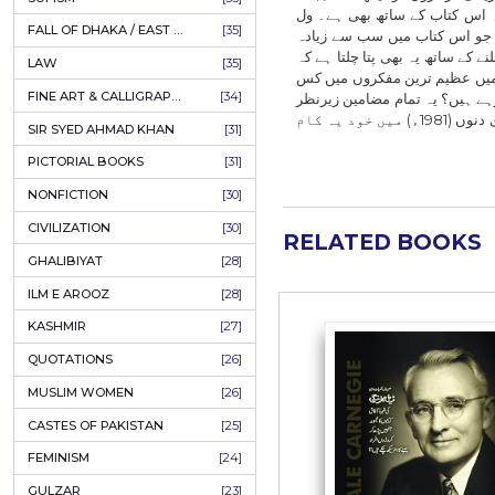
AHLE BAIT BOOKS
[61]
PSYCHOLOGY
[60]
ب ’’دی سٹوری آف سویلائزیشن‘‘ کی وجہ
نقل مکانی کر کے
INDIAN MUTINY
[59]
وشلسٹ بن گیا اور دو سال بعد گریجوایشن کی۔ ایک
PERSIAN LITERATURE
[58]
رسی میں لاطینی، فرانسیسی، انگلش اور
ری پڑھانا شروع کی اور کالج میں لائبریرین بھی بنا۔ 1911ء میں فیرر ماڈرن سکول میں پڑھانے لگا۔ یہاں اُسے اپنے سے عمر میں تیرہ برس چھوٹی لڑکی
LEARNING
[54]
 ڈالر فیس پر لیکچر دینے لگا۔ ان
فی اینڈ دی سوشل پرابلم
LINGUISTICS
[45]
 نے ان پمفلٹس کو کتاب کی شکل دی۔ کتاب
AMLIYAT O WAZAIF
[44]
 آف سویلائزیشن
سوانح لکھنا تھا
FILM STUDIES
[43]
جس میں جنگوں، سیاست اور فاتحین کی زندگیوں کے علاوہ ثقافت، آرٹ، فلسفہ، مذہب وغیرہ بھی شامل ہوں۔ ول ڈیورانٹ کی موت کے بعد اس کی دو کتابیں ’’Heroes of History‘‘ (2001ء) اور
BOOKS ON SALE
[43]
’’The Greatest Minds
ھل اور پوتے پوتیوں نے بیمار وِل سے
CULTURE
[43]
الگرہ کے دو دن بعد، 7 نومبر 1981ء کو ول ڈیورانٹ لاس اینجلس کے ویسٹ
ASTROLOGY & PALMISTRY
[41]
AL HUDA BOOKS
[40]