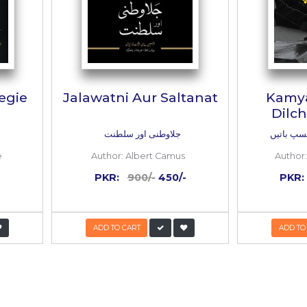
 لحاظ سے غیردرست بھی ہے۔ آپ علمی میدان میں کوئی تھیوری پیش
امیابی حاصل کرنے والے کسی ولی یا فاتح کا مقابلہ دوسرے خطے یا د
ں۔ دراصل یہ سبھی اپنے اپنے نقطۂ نظر سے تاریخی کرداروں کو د
اہر نکالنا یا مسترد کرنا بھی ہے۔ یہی معاملہ اس کتاب کے س
ویلائزیشن‘‘ کو پڑھنے کے بعد میں نے اُن شخصیات کو منتخب کیا جو اس کتا
یب کے معماروں کی زندگی اور کام سے واقفیت ملنے کے ساتھ یہ بھی
 اور کارنامے نمایاں ہیں۔ مثلاً وہ انسانی تاریخ میں عظیم تری
سینکڑوں ہزاروں برس بعد بھی کانوں میں گونج رہے ہیں؟ یہ تمام
کتاب میں یکجا کر دیے گئے ہیں۔ مجھے 
 ہے۔
 BOOKS
Inside
the
book