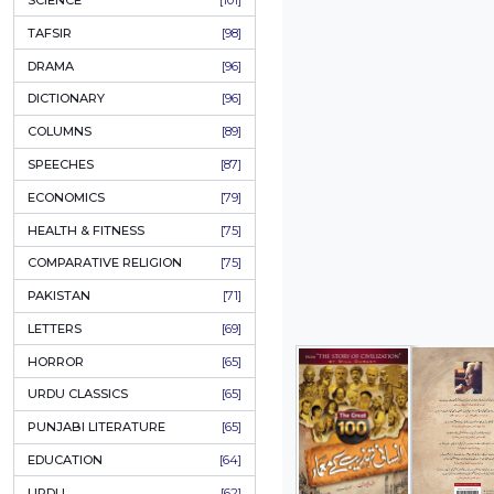
KHAKAY / SKETCHES
[150]
IQBALIYAT
[145]
SUPPLICATIONS
[138]
HUMOUR
[130]
LANGUAGE
[116]
MEDICAL
[114]
WORLDWIDE CLASSICS
[104]
DARS E NIZAMI (COURSES)
[104]
GENERAL KNOWLEDGE
[101]
SCIENCE
[101]
TAFSIR
[98]
DRAMA
[96]
DICTIONARY
[96]