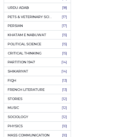
KASHMIR
[27]
QUOTATIONS
[26]
MUSLIM WOMEN
[26]
CASTES OF PAKISTAN
[25]
FEMINISM
[24]
GULZAR
[23]
RUSSIAN LITERATURE
[23]
TASTEER
[22]
JOURNALISM & MASS COMMUNICATION
[22]
SAFARNAMA
[22]
Kulyat 
PUNJAB
[21]
ARABIC LITERATURE
[21]