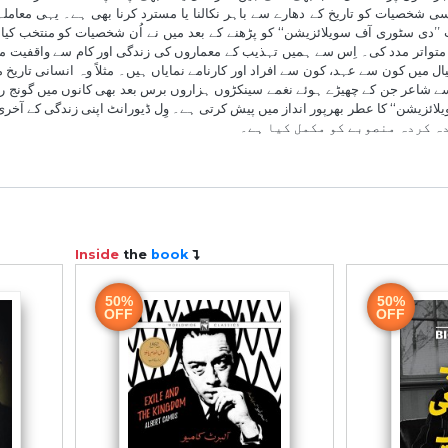
وِل جیمز ڈیورانٹ (1885ء - 1981ء) امریکی فلسفی، تاریخ دان اور مؤرخ، اپنی بیوی ایرئیل ڈیورانٹ (1898ء - 1981ء) کے ساتھ مل کر لکھی ہوئی ضخیم کتا
ں جوزف ڈیورانٹ اور میری ایلارڈ کے ہاں پیدا ہوا جو کیوبیک سے 
امریکہ آئے تھے۔ 1900ء میں اس نے سینٹ پیٹرزبرگ سکول سے تعلیم مکمل کی اور پھر نیوجرسی کے سینٹ پیٹرز کالج چلا آیا۔ 1905ء میں وہ س
جریدے میں 2 ڈالر فی ہفتہ تنخواہ پر نوکری کرنے کے بعد دیگر جرائد میں جنسی مجرموں پر مضامین لکھے۔ 1907ء میں سٹین ہارل یونیورسٹی نیوج
جیومیٹ Chaya Kofman عرف ایرئیل کے ساتھ
ادی کر لی۔ ان کی ایک بیٹی پیدا ہوئی اور ایک بیٹا گود بھی لیا۔ 1913ء میں ول نے پڑھانا ترک کر دیا اور پریسبی ٹیرئین چرچ میں دس
 آغاز بنے۔ 1917ء میں فلسفہ میں ڈاکٹریٹ ڈگری پر کام کرتے ہوئے اس نے اپنی پہلی کتاب ’’فلاس
لکھی۔ ’’دی سٹوری آف فلاسفی‘‘ کا آغاز مزدوروں کے لیے لکھے ہوئے مختصر پمفلٹس کی صورت میں ہوا۔ 1926ء میں ایک بڑے امریکی پبلشر
بل بھی بنایا۔ تب وہ گیارہ جلدوں پر مشتمل شاہکار کتاب ’’دی سٹوری
انہ نقطۂ نظر سے تاریخ لکھنے کے خلاف تھے۔ ان کا مقصد تہذیب کی 
 and Ideas of All Time‘‘ (2002ر ایرئیل نے مشترکہ خودنوشت میں ایک دوسرے کے ساتھ شدید
ار کیا ہے۔ آخری ایام میں ول ہسپتال داخل ہوا تو ایرئیل نے کھانا چھوڑ دیا اور 25 اکتوبر 1981ء کو اس کی موت واقع ہو گئی۔ اگرچہ ان کی بیٹی ایت
ایرئیل کی موت کو چھپانے کی کوشش کی ، لیکن اسے خبر ہو گئی اور دو ہفتے بعد ہی وہ بھی چل بسا۔ اپنی 96 ویں س