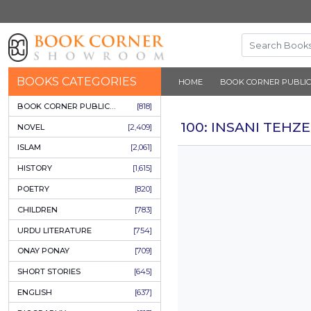
BOOKS CATEGORIES
HOME
BOOK 
BOOK CORNER PUBLICATIONS
[818]
100: INS
NOVEL
[2,409]
ISLAM
[2,061]
HISTORY
[1,615]
POETRY
[820]
CHILDREN
[783]
URDU LITERATURE
[754]