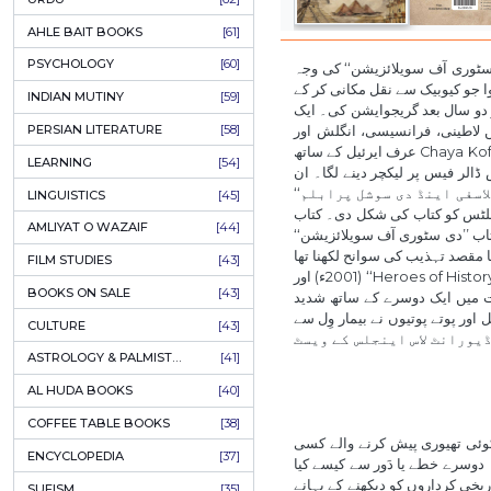
COLUMNS
[89]
SPEECHES
[87]
ECONOMICS
[79]
HEALTH & FITNESS
[75]
COMPARATIVE RELIGION
[75]
PAKISTAN
[71]
LETTERS
[69]
HORROR
[65]
URDU CLASSICS
[65]
PUNJABI LITERATURE
[65]
EDUCATION
[64]
URDU
[62]