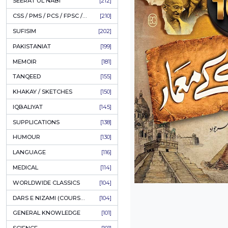
LITERATURE
[234]
HOLY QURAN
[228]
HADITH
[225]
KULLIYAT / MAJMUA
[222]
ESSAYS
[222]
TASAWUF / MYSTICISM
[221]
SEERAT UL NABI
[212]
CSS / PMS / PCS / FPSC / PPSC / LECTURER GUIDE
[210]
SUFISIM
[202]
PAKISTANIAT
[199]
MEMOIR
[181]
TANQEED
[155]