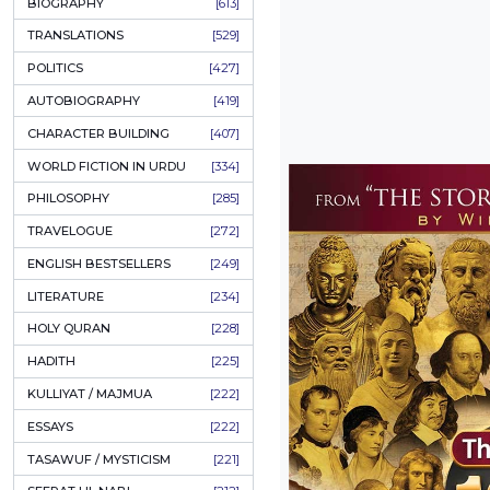
ONAY PONAY
[709]
SHORT STORIES
[645]
ENGLISH
[637]
BIOGRAPHY
[613]
TRANSLATIONS
[529]
POLITICS
[427]
AUTOBIOGRAPHY
[419]
CHARACTER BUILDING
[407]
WORLD FICTION IN URDU
[334]
PHILOSOPHY
[285]
TRAVELOGUE
[272]
ENGLISH BESTSELLERS
[249]