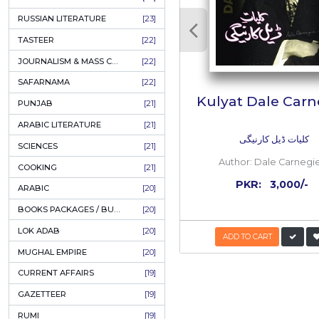
COFFEE TABLE BOOKS
[38]
 کرنے والے کسی
ENCYCLOPEDIA
[37]
َور سے کیسے کیا
یکھنے کے بہانے
SUFISM
[35]
اتھ بھی ہے۔ ول
FALL OF DHAKA / EAST PAKISTAN
[35]
ب میں سب سے زیادہ
 پتا چلتا ہے کہ
LAW
[35]
ن مفکروں میں کس
FINE ART & CALLIGRAPHY
[34]
 مضامین زیرنظر
یقین ہے کہ یہ کتاب ’’دی سٹوری آف سویلائزیشن‘‘ کا عطر بھرپور انداز میں پیش کرتی ہے۔ وِل ڈیورانٹ اپنی زندگی کے آخری دنوں (1981ء) میں خود یہ کام
SIR SYED AHMAD KHAN
[31]
PICTORIAL BOOKS
[31]
NONFICTION
[30]
CIVILIZATION
[30]
RELATED
GHALIBIYAT
[28]
ILM E AROOZ
[28]