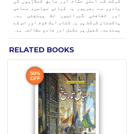
کرکٹ کے اعلیٰ حکام اور سابق کھلاڑیوں کی
یادوں سے بھرپور یہ کہانی سیاسی، سماجی
اور ثقافتی گہرائیوں تک پہنچتی ہے۔
پاکستان کرکٹ پر یہ کتاب ایک قوم اور اس کے
پسندیدہ کھیل پر مکمل اور جامع مطالعہ ہے۔
RELATED BOOKS
50%
OFF