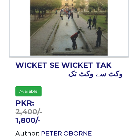
BESTSELLERS
UPCOMINGS
REQUEST
A
BOOK
CATALOGUE
HOW
WICKET SE WICKET TAK
TO
PAY
وکٹ سے وکٹ تک
CONTACT
US
Available
PKR:
2,400/-
1,800/-
Author:
PETER OBORNE