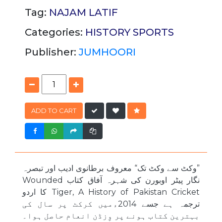
Tag:
NAJAM LATIF
Categories:
HISTORY
SPORTS
Publisher:
JUMHOORI
ADD TO CART
”وکٹ سے وکٹ تک“ معروف برطانوی ادیب اور تبصرہ
نگار پیٹر اوبورن کی شہرہ آفاق کتاب Wounded
Tiger, A History of Pakistan Cricket کا اردو
ترجمہ ہے جسے 2014ءمیں کرکٹ پر سال کی
بہترین کتاب ہونے پر وِزڈن انعام حاصل ہوا۔