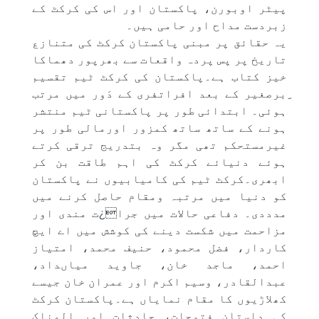
پیٹر اوبورن، پاکستان اور اس کی کرکٹ کے
زبردست مداح اور حامی ہیں۔
یہ حقائق پر مبنی پاکستان کرکٹ کی متنازع
تاریخ پر پس پردہ واقعات سے بھرپور دھماکا
خیز کتاب ہے۔پاکستان کی کرکٹ ٹیم تقسیم
ِبرصغیر کے بعد افراتفری کے دَور میں مرتب
ہوئی۔ ابتدائی طور پر پاکستانی ٹیم منتشر
ہونے کے ساتھ ساتھ کمزور اورمالی طور پر
غیرمستحکم تھی مگر وہ بتدریج ترقی کرتے
ہوئے دنیائے کرکٹ کی اہم طاقت بن کر
ابھری۔کرکٹ ٹیم کی کامیابیوں نے پاکستان
کو دنیا میں مرتبہ ومقام حاصل کرنے میں
مدددی۔ دفاعی حالات میں جرا¿ت مندی اور
مزاحمت میں شکست دینے کی کوشش میں اے ایچ
کاردار، فضل محمود، حنیف محمد، امتیاز
احمد، ماجد خان، جاوید میاںداد،
عبدالقادر، وسیم اکرم اور عمران خان جیسے
کھلاڑیوں کا مقام نمایاں ہے۔پاکستان کرکٹ
کی داستان فتوحات، حادثات اور المناک