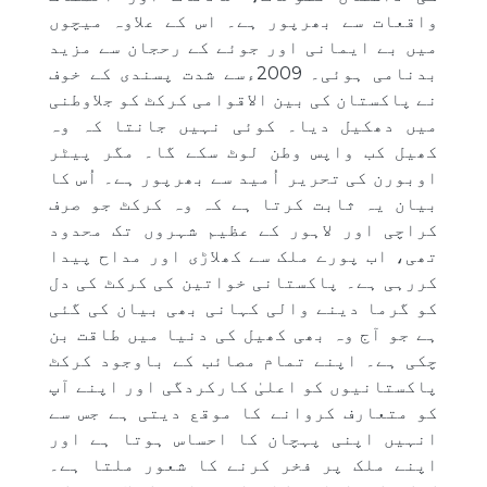
واقعات سے بھرپور ہے۔ اس کے علاوہ میچوں
میں بے ایمانی اور جوئے کے رحجان سے مزید
بدنامی ہوئی۔ 2009ءسے شدت پسندی کے خوف
نے پاکستان کی بین الاقوامی کرکٹ کو جلاوطنی
میں دھکیل دیا۔ کوئی نہیں جانتا کہ وہ
کھیل کب واپس وطن لوٹ سکے گا۔ مگر پیٹر
اوبورن کی تحریر اُمید سے بھرپور ہے۔ اُس کا
بیان یہ ثابت کرتا ہے کہ وہ کرکٹ جو صرف
کراچی اور لاہور کے عظیم شہروں تک محدود
تھی، اب پورے ملک سے کھلاڑی اور مداح پیدا
کررہی ہے۔ پاکستانی خواتین کی کرکٹ کی دل
کو گرما دینے والی کہانی بھی بیان کی گئی
ہے جو آج وہ بھی کھیل کی دنیا میں طاقت بن
چکی ہے۔ اپنے تمام مصائب کے باوجود کرکٹ
پاکستانیوں کو اعلیٰ کارکردگی اور اپنے آپ
کو متعارف کروانے کا موقع دیتی ہے جس سے
انہیں اپنی پہچان کا احساس ہوتا ہے اور
اپنے ملک پر فخر کرنے کا شعور ملتا ہے۔