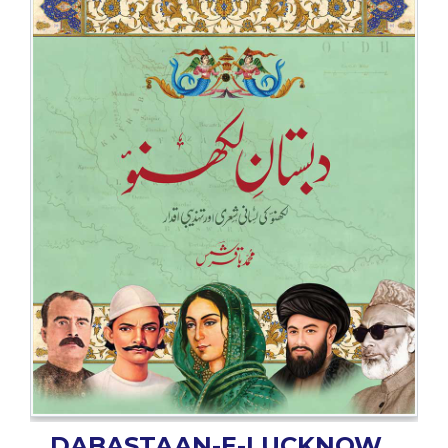
BESTSELLERS
UPCOMINGS
REQUEST
A
BOOK
CATALOGUE
HOW
TO
PAY
CONTACT
US
DABASTAAN-E-LUCKNOW