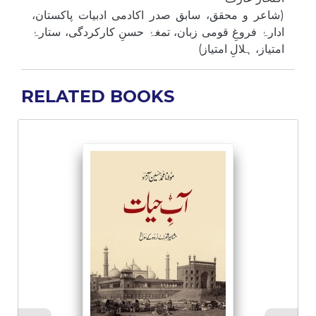
(شاعر و محقق، سابق صدر اکادمی ادبیات پاکستان،
ادارۂ فروغِ قومی زبان، تمغۂ حسنِ کارکردگی، ستارۂ
امتیاز، ہلالِ امتیاز)
RELATED BOOKS
I