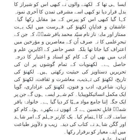
ایسا ہی تھا کہ لکھنے والوں نے کبھی اس کو شیراز کا
بدل قرار دیا تو کبھی اسے مشرقی تمدن کا آخری نمونہ
کہا گیا کبھی اس کو پیرس کے مدِ مقابل رکھا گیا۔
عاشقان و فدایانِ لکھنؤ کی فہرست میں ایک بہت
ممتاز اور مایۂ ناز نام سیّد محمد باقر شمسؔ، کہ جن کے
تبحرِعلمی کا نہ صرف اُن کے معاصرین و مؤرخین میں
اعتراف کیا جاتا تھا بلکہ عصرِ حاضر کے اکابرینِ علم و
ادب میں بھی ان کے کام کو اسناد و اعتبار کا درجہ
حاصل ہے۔ لکھنویات کے تمام گوشوں پر ان کی
تحریریں دستاویز کی حیثیت رکھتی ہیں۔ لکھنؤ کی
تاریخ، لکھنؤ کی تہذیب، معاشرت و ثقافت، لکھنؤ کی
زبان، شاعری، ادب و فنون، لکھنؤ کی عزاداری، گویا
ایک مکمل انسائیکلوپیڈیا۔ کم شہر ایسے ہوں گے جن پر
ایک جگہ اِتنا جامع مواد مہیّا کر دیا گیا ہے۔ خانوادۂ باقر
شمسؔ قابلِ تحسین ہے کہ انھوں نے بکھرے ہوئے کام کو
سامنے لانے کا اہتمام کیا۔ بک کارنر جہلم کے امر شاہد
اور گگن شاہد نے کتاب کی دیدہ زیب و دلآویز طباعت
میں اپنے معیار کو برقرار رکھا۔
افتخار عارف