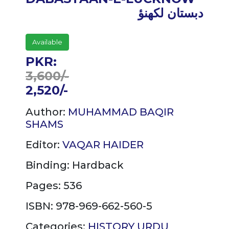
دبستان لکھنؤ
Available
PKR:
3,600/-
2,520/-
Author:
MUHAMMAD BAQIR
SHAMS
Editor:
VAQAR HAIDER
Binding:
Hardback
Pages: 536
ISBN: 978-969-662-560-5
Categories:
HISTORY
URDU