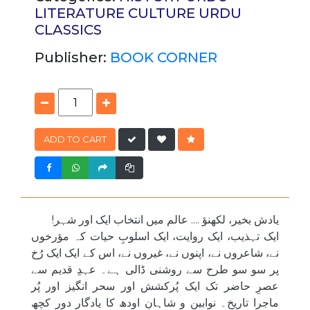
LITERATURE
CULTURE
URDU
CLASSICS
Publisher:
BOOK CORNER
ADD TO CART
یادش بخیر، لکھنؤ .... عالم میں انتخاب ایک اور شہر!
ایک تہذیب، ایک روایت، ایک اسلوبِ حیات کہ مؤرخوں
نے، شاعروں نے، اپنوں نے، غیروں نے، اس کے ایک ایک رُخ
پر سو سو طرح سے روشنی ڈالی ہے۔ عہدِ قدیم سے
عصرِ حاضر تک ایک پُرکشش اور سحر انگیز اور پُر
ماجرا تاریخ۔ نوابین و شاہانِ اودھ کا یادگار دور کچھ