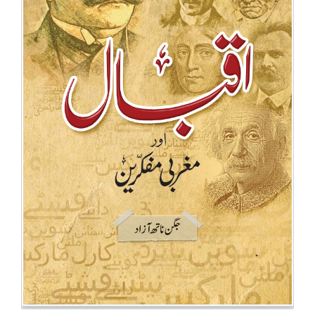
BESTSELLERS
UPCOMINGS
REQUEST
A
BOOK
CATALOGUE
HOW
TO
PAY
CONTACT
US