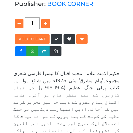
Publisher:
BOOK CORNER
ADD TO CART
حکیم الامت علامہ محمد اقبال کا تیسرا فارسی شعری
مجموعہ’پیامِ مشرق‘ مئی 1923ء میں شائع ہوا۔ یہ
کتاب پہلی جنگِ عظیم (1914-1919ء) کی تباہ
کاریوں کے بعد منظر عام پر آئی۔ علامہ
اقبال پیامِ مشرق کے دیباچہ میں تحریر کرتے
ہیں کہ ’’خالص ادبی اعتبارسے دیکھیں تو جنگ
عظیم کی کوفت کے بعد یورپ کے قوائے حیات کا
اضمحلال ایک صحیح اور پختہ ادبی نصب العین
کی نشوونما کے لیے نامساعد ہے۔ بلکہ