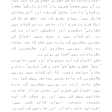
ہے اُن میں فشٹے‘ شوپن ہار‘ کارل مارکس‘ نطشے‘
برگساں‘ دانتے‘ ملٹن‘ گوئٹے اور آئن سٹائن
شامل ہیں۔ پیامِ مشرق کے حصہ نقشِ فرنگ کی
ایک طرح سے شرح آزاد صاحب نے اس کتاب میں
تقابلی‘ تنقیدی اور تحقیقی انداز سے کی
ہے۔ اس کتاب میں نہ صرف ہمیں اقبال کی
مغربی مفکرین کے بارے میں فکر کا پتہ چلتا
ہے بلکہ یورپی مفکرین اور فلاسفروں کے
نظریات سے بھی آشنائی ہوتی ہے۔
فکرِ اقبال کے اہم موضوعات اور تصورات خودی
‘ عمل‘ عقل و عشق‘ فن‘ خیر و شر‘ تہذیب‘ زمان و
مکاں‘ سیاست وغیرہ کا اس کتاب میں یورپی
فلاسفروں کے ساتھ علمی مباحثہ پیش کیا ہے۔
جگن ناتھ آزاد نے یورپی مفکرین کے بارے
میں اقبال کی شعری اور نثری حوالہ جات سے
مثالیں پیش کی ہیں اور ہر مفکر کے لیے
علیحدہ علیحدہ ابواب قائم کیے ہیں۔
اقبالیا ت کے دلدادہ اور قارئین کے لیے یہ