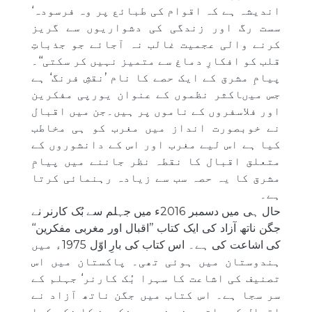
اندیشہ ہے کہ اقوام کی طبائع پر وہ فرسودہ‘
سست رگ اور زندگی کی دشواریوں سے گریز
کرنے والی عجمیت غالب نہ آجائے جو جذباتِ
قلب کو افکارِ دماغ سے متمیز نہیں کر سکتی‘‘۔
پیامِ مشرق کے ایک حصے کا نام ’نقشِ فرنگ‘ ہے
جس میںاکثر نظموں کے عنوان یورپی مفکرین
اور فلاسفروں کے ناموں پر ہیں۔جن میں اقبال
نے خوبصورت انداز میں مغرب کو ہی مخاطب
کیا ہے اس لیے مغرب اور اس کے دانشوروں کے
متعلق اقبال کا نقطہ نظر جاننے میں پیامِ
مشرق کا یہ حصہ سب سے زیادہ رہنمائی کرتا
ہے۔
حال ہی میں دسمبر 2016ء میں جہلم سے بُک کارنر نے
جگن ناتھ آزاد کی ایک کتاب ’’اقبال اور مغربی مفکرین‘‘
کی اشاعت کی ہے۔ اس کتاب کی بارِ اوّل 1975ء میں
ہندوستان میں ہوئی تھی۔ پاکستان میں اس
تصنیف کی اشاعت کا سہرا بُک کارنر‘ جہلم کے
سر سجا ہے۔ اس کتاب میں جگن ناتھ آزاد نے
اقبال کے ساتھ جن مغربی مفکرین کا ذکر کیا