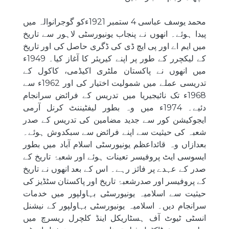
محمد یوسف عباسی 4 ستمبر 1921ءکو گوجرانوالہ میں
پیدا ہوئے۔ انھوں نے پنجاب یونیورسٹی لاہور سے تاریخ
میں ایم اے اور پی ایچ ڈی کی ڈگری حاصل کی اور تاریخ
کے لیکچرر کے طور پر اپنے کیریئر کا آغاز کیا۔ 1949ء
میں انھوں نے پاکستان ملٹری اکیڈمی، کاکول کے
تدریسی عملے میں شمولیت اختیار کی اور 1962ء سے
1968ء تک نائیجیریا میں تدریس کے فرائض سرانجام
دئیے۔ 1974ء میں وہ بطور لیفٹیننٹ کرنل آرمی
ایجوکیشن کور سے جدید مضامین کی تدریس کے صدر
شعبہ کی حیثیت سے اپنے فرائض سے سبکدوش ہوئے۔
بعدازاں وہ قائداعظم یونیورسٹی اسلام آباد میں بطور
ایسوسی ایٹ پروفیسر تعینات ہوئے اور شعبۂ تاریخ کے
صدر کے عہدے پر فائز رہے۔ اس کے بعد انھوں نے تاریخ
کے پروفیسر اور صدرشعبۂ تاریخ اور پاکستان سٹڈیز کی
حیثیت سے اسلامیہ یونیورسٹی بہاولپور میں خدمات
سرانجام دیں۔ اسلامیہ یونیورسٹی بہاولپور کے نیشنل
انسٹی ٹیوٹ آف ہسٹاریکل اینڈ کلچرل ریسرچ میں