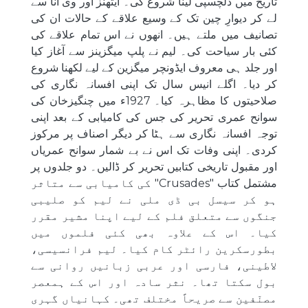
تاریخ میں دلچسپی لینا شروع کی۔ ایتھنز اور وی آنا سے
لے کر دیوارِ چین تک کے وسیع علاقے کے حالات ان کی
تصانیف میں ملتے ہیں۔ انھوں نے اس تمام علاقے کی
کئی بار سیاحت کی۔ لیم نے پلپ میگزینز سے آغاز کیا
اور جلد ہی معروف ایڈونچر میگزین کے لیے لکھنا شروع
کر دیا۔ اگلے انیس سال تک اپنی افسانہ نگاری کی
صلاحیتوں کا مظاہرہ کیا۔ 1927ء میں چنگیزخان کی
سوانح عمری تحریر کی جس کی کامیابی کے بعد اپنی
توجہ افسانہ نگاری سے ہٹا کر دیگر اصناف پر مرکوز
کردی۔ اپنی وفات تک اس نے بے شمار سوانح عمریاں
اور مقبول تاریخی کتابیں تحریر کر ڈالیں۔ دو جلدوں پر
مشتمل کتاب "Crusades" کی کامیابی سے متاثر
ہو کر سیسل بی ڈی ملی نے لیم کو صلیبی
جنگوں سے متعلق فلم کے لیے اپنا مشیر مقرر
کیا۔ اس کے علاوہ بھی کئی فلموں میں
بطورسکرین رائٹر کام کیا۔ لیم فرانسیسی،
لاطینی، فارسی اور عربی زبانیں روانی سے
بول سکتا تھا۔ نثر سادہ اور اس کے ہمعصر
مصنّفین سے صریحاً مختلف تھی۔ کہانیاں گہری