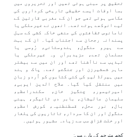
تحقیق پر مبنی ہوتی تھیں اور تحریروں میں
بسا اوقات ایسے حقیقی تاریخی کرداروں کی
عکاسی ہوتی تھی جو ان کے مغربی قارئین کے
لیے انوکھے ہوتے تھے۔ انھوں نے غیرملکی یا
نامانوس ثقافتوں کی منفی خاکہ کشی کے سہل
پسندانہ رجحان سے اجتناب کیا۔ ان کے بہت
سے ہیرو منگول، ہندوستانی، رُوسی یا
مسلمان تھے، مزیدبرآں وہ غیرملکی یا
تہذیب سے ناآشنا تھے اور ان میں سے بیشتر
ماہر شمشیرزن اور جنگجو تھے۔ پاک و ہند
میں ہیرلڈ لیم کی کئی کتابوں کو اُردو زبان
میں منتقل کیا گیا۔ صلاح الدین ایوبی،
امیرتیمور، چنگیز خان، سکندراعظم،
سلیمان عالیشان، بابر دی ٹائیگر، ہینی
بال، نور محل، قسطنطنیہ، کورش اعظم،
منگول اور ان کا سردار، تاتاریوں کی یلغار
اور خلت قزاق سب سے زیادہ مشہور ہوئیں۔
کچھ مترجم کے بارے میں: