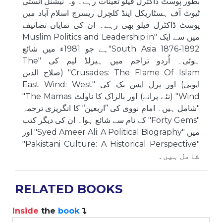
بطور پوسٹ ڈاکٹرل فیلو تعینات رہے۔ وہ نیشنل انسٹی
ٹیوٹ آف ہسٹاریکل اینڈ کلچرل ریسرچ اسلام آباد میں
پوسٹ ڈاکٹرل فیلو بھی رہے۔ ان کی نمایاں تصانیف
میں سے ایک "Muslim Politics and Leadership in
South Asia 1876-1892"ہے جو 1981ء میں شائع
ہوئی۔ اُردو تراجم میں ہیرلڈ لیم کی "The
Crusades: The Flame Of Islam" (صلاح الدین
ایوبی) اور پرل ایس بک کی "East Wind: West
Wind" (نئے پرانے) اور بالزاک کا ناولٹ The Mamas"
"شامل ہیں۔ امام نووی کی ’’اربعین‘‘ کا انگریزی ترجمہ
"Forty Gems" کے نام سے شائع ہوا۔ ان کی دیگر کتب
میں "Syed Ameer Ali: A Political Biography" اور
"Pakistani Culture: A Historical Perspective"
شامل ہیں۔
RELATED BOOKS
Inside
the
book