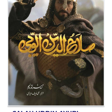
BESTSELLERS
UPCOMINGS
REQUEST
A
BOOK
CATALOGUE
HOW
TO
PAY
CONTACT
US