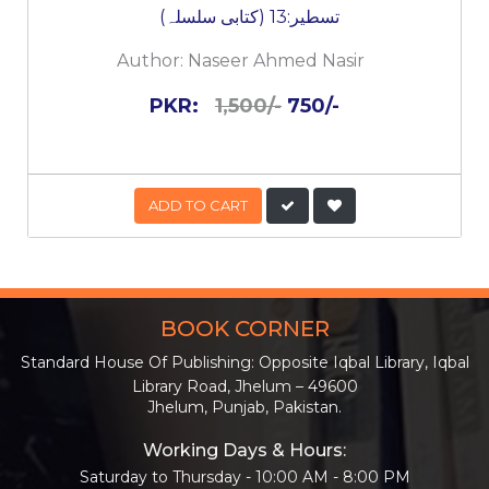
تسطیر:13 (کتابی سلسلہ)
Author:
Naseer Ahmed Nasir
PKR:
1,500/-
750/-
ADD TO CART
BOOK CORNER
Standard House Of Publishing: Opposite Iqbal Library, Iqbal
Library Road, Jhelum – 49600
Jhelum, Punjab, Pakistan.
Working Days & Hours:
Saturday to Thursday - 10:00 AM - 8:00 PM