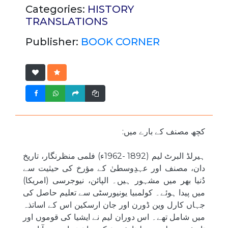
Categories:
HISTORY
TRANSLATIONS
Publisher:
BOOK CORNER
کچھ مصنف کے بارے میں:
ہیرلڈ البرٹ لیم (1892 -1962ء) فلمی منظرنگار، تاریخ
دان، مصنف اور عہدِوسطیٰ کے مؤرخ کی حیثیت سے
دُنیا بھر میں مشہور ہیں۔ الپائن، نیوجرسی (امریکا)
میں پیدا ہوئے۔ کولمبیا یونیورسٹی سے تعلیم حاصل کی
جہاں کارل وین ڈورن اور جان ارسکین اس کے اساتذہ
میں شامل تھے۔ اس دوران لیم نے ایشیا کی قوموں اور