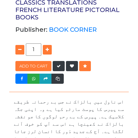
CLASSICS
TRANSLATIONS
FRENCH LITERATURE
PICTORIAL
BOOKS
Publisher:
BOOK CORNER
ADD TO CART
اس ناول میں بالزاک نے جس بے رحمانہ طریقے
سے پیرس کا پوسٹ مارٹم کیا ہے وہ اپنی جگہ
کلاسیک ہے۔ پیرس کے بے رحم لوگوں کا جو نقشہ
بالزاک نے کھینچا ہے اس سے آپ کو خوف آنے
لگتا ہے۔ آج کے جدید دَور کا انسان لرز جاتا