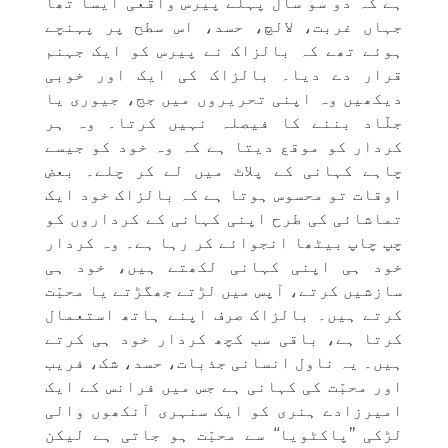
ہے کہ دو سو سال پہلے پیرس واقعی ایسا تھا
جہاں غربت، لالچ، حسد، اس سطح پر پہنچے
ہوئے تھے کہ بالزاک نے پیرس کو ایک جہنم
قرار دے دیا۔ بالزاک کی ایک اور خوبی
دیکھیں وہ اپنی تحریروں میں جج، جیوری یا
جلّاد بننے کا فیصلہ نہیں کرتا۔ وہ ہر
کردار کو موقع دیتا ہے کہ وہ خود کو جیسے
چاہے کہانی کے پلاٹ میں لے کر چلے۔ بعض
اوقات تو محسوس ہوتا ہے کہ بالزاک خود ایک
تماشائی کی طرح اپنی کہانی کے کرداروں کو
چپ چاپ بیٹھا انجوائے کر رہا ہے۔ وہ کردار
خود ہی اپنی کہانی لکھتے ہیں، خود ہی
سازشیں کرتے، آپس میں لڑتے جھگڑتے یا محبّت
کرتے ہیں۔ بالزاک صرف اپنے ہاتھ استعمال
کرتا ہے، باقی سب کچھ کردار خود ہی کرتے
ہیں۔ یہ ناول انسانی جذبات، حسد، شک، فریب
اور محبّت کی کہانی ہے جس میں فرانس کے ایک
امیرزادے ہنری کو ایک سنہری آنکھوں والی
لڑکی ’’پاکٹویا‘‘ سے محبّت ہو جاتی ہے لیکن