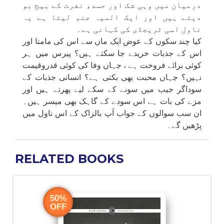
درمیان میں وہی شک اور حسد، نفرت کے بیج بو
دیتے ہیں اور ایک المیہ جنم لیتا ہے یہ
ناول اسی ٹریجڈی کی کہانی ہے۔
کیا چند سکوں کے عوض ایک ماں سے اس کی مامتا اور
اس کے جذبات خریدے جا سکتے ہیں؟ پیرس میں ہر
کوئی برائے فروخت ہے ، جہاں وفا کی کوئی قدروقیمت
نہیں؟ جہاں محبت بھی بکتی ہے؟ انسانی جذبات کے
سوداگر جیب میں سونے کے سکے لیے پھرتے ہیں اور
مزے کی بات ہے اس سودے کے گاہک بھی میسر ہیں۔
ان سب سوالوں کے جواب آپ بالزاک کے اس ناول میں
پڑھیں گے۔
RELATED BOOKS
50%
OFF