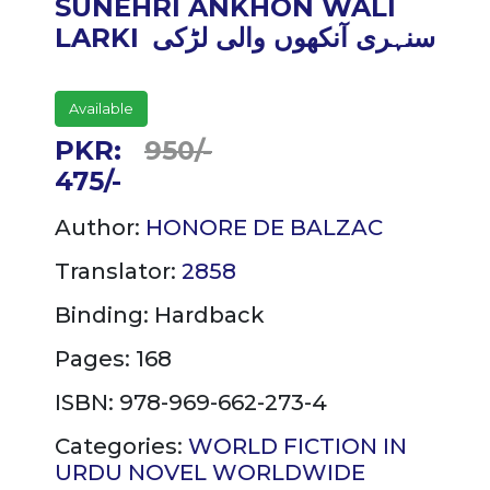
SUNEHRI ANKHON WALI
LARKI
سنہری آنکھوں والی لڑکی
Available
PKR:
950/-
475/-
Author:
HONORE DE BALZAC
Translator:
2858
Binding:
Hardback
Pages: 168
ISBN: 978-969-662-273-4
Categories:
WORLD FICTION IN
URDU
NOVEL
WORLDWIDE