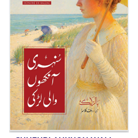
BESTSELLERS
UPCOMINGS
REQUEST
A
BOOK
CATALOGUE
HOW
TO
PAY
CONTACT
US