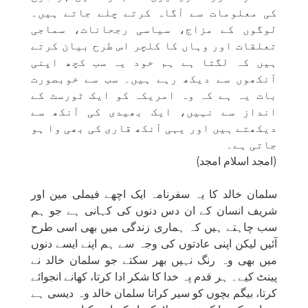
کی معلومات سے آگاہ کرتے چلے جاتے ہیں۔
لوگوں کے مزاج، سیاسی رجحانات، سماجی
تعلقات اور وہاں کا کلچر اس طرح بیان کرتے
ہیں کہ لگتا ہے ہم خود یہ سب کچھ اپنی
آنکھوں سے دیکھ رہے ہیں۔ سب سے خوبصورت
بات یہ ہے کہ وہ امریکہ کو ایک ٹورسٹ کے
انداز سے نہیں، ایک بھیدی کی آنکھ سے
دیکھتے ہیں اور یہی آنکھ قاری کی بھی وا ہو
جاتی ہے۔
(امجد اسلام امجد)
سلمان خالد کا یہ سفرنامہ ایک اچھے فیملی مین اور
شریف انسان کے ان دس دنوں کی کہانی ہے جو ہم
سب چاہتے ہیں کہ ہماری زندگی میں بھی اسی طرح
آئیں لیکن اپنی عادتوں کی وجہ سے ہم اپنے ایسے دنوں
میں بھی وہ رنگ نہیں بھر سکتے جو سلمان خالد نے
پینٹ کیے۔ ہر قدم پہ خدا کا شکر ادا کرتا، کھانے انجوائے
کرتا، بیگم بچوں کو سیر کراتا سلمان خالد وہ دیسی ہے