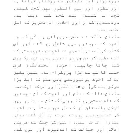
درودیوار اور مکینوں سے روشناس کراتا ہے
اور سطور اور بین السطور میں کچھ کہتے،
کچھ نہ کہتے، بہت کچھ کہہ دیتا ہے۔
دردمندی، گداز اور اخلاص، اس تحریر کا اصل
خاصہ ہے۔
سلمان خالد نے خاص مہربانی یہ کی کہ وہ
اخوت کے دوستوں میں شامل ہو گئے اور اس
کتاب کی آمدنی انھوں نے اخوت یونیورسٹی کے
لیے عطیہ کر دی جس پر انھیں ہدیۂ تبریک پیش
کیا جانا چاہیے۔ اخوت، الحمدللّٰہ، قرضِ
حسنہ کا سب سے بڑا پروگرام ہے۔ ہمیں یقین
ہے کہ اخوت یونیورسٹی بھی علم کا ایک بڑا
مرکز بنے گی( ان شاءاللّٰہ) اور اس کا ایک حصہ
سلمان خالد کے نام اور اخوت کے ان دوستوں
کے نام مختص ہو گا جو پاکستان سے باہر ہیں
لیکن پاکستان ان کے دل میں بستا ہے۔ اخوت
کی تسبیح میں پروئے ہوئے یہ اَن گنت موتی
ہمارا اثاثہ ہیں۔ انہی کی چمک سے غربت،
افلاس اور جہالت کے اندھیرے دُور ہوں گے۔