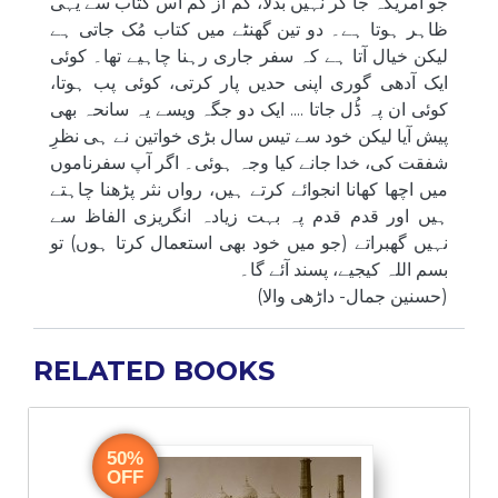
جو امریکہ جا کر نہیں بدلا، کم از کم اس کتاب سے یہی
ظاہر ہوتا ہے۔ دو تین گھنٹے میں کتاب مُک جاتی ہے
لیکن خیال آتا ہے کہ سفر جاری رہنا چاہیے تھا۔ کوئی
ایک آدھی گوری اپنی حدیں پار کرتی، کوئی پب ہوتا،
کوئی ان پہ ڈُل جاتا .... ایک دو جگہ ویسے یہ سانحہ بھی
پیش آیا لیکن خود سے تیس سال بڑی خواتین نے ہی نظرِ
شفقت کی، خدا جانے کیا وجہ ہوئی۔ اگر آپ سفرناموں
میں اچھا کھانا انجوائے کرتے ہیں، رواں نثر پڑھنا چاہتے
ہیں اور قدم قدم پہ بہت زیادہ انگریزی الفاظ سے
نہیں گھبراتے (جو میں خود بھی استعمال کرتا ہوں) تو
بسم اللہ کیجیے، پسند آئے گا۔
(حسنین جمال- داڑھی والا)
RELATED BOOKS
I
50%
OFF