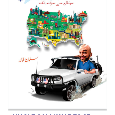
BESTSELLERS
UPCOMINGS
REQUEST
A
BOOK
CATALOGUE
HOW
TO
PAY
CONTACT
US