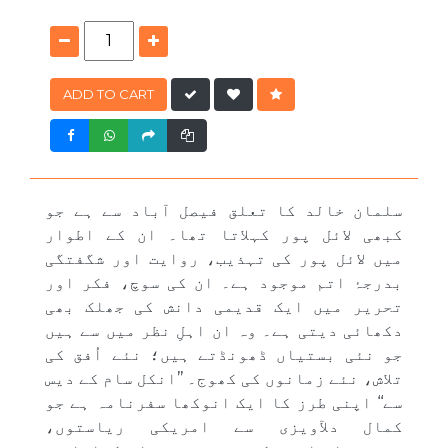
ADD TO CART
سلمان خالد کا تعلق فیصل آباد سے ہے جو
کبھی لائل پور کہلاتا تھا۔ ان کے اطوار
میں لائل پور کی تہذیب، روایت اور شگفتگی
بدرجۂ اتم موجود ہے۔ ان کی سوچ، فکر اور
تحریر میں ایک قدیمی دانش کی جھلک بھی
دکھائی دیتی ہے۔ وہ ان اہلِ نظر میں سے ہیں
جو نئی بستیاں ڈھونڈتے ہیں؛ نئے اُفق کی
تلاش، نئے زمانوں کی کھوج۔ ’’انکل سام کے دیس
سے‘‘ اپنی طرز کا ایک انوکھا سفرنامہ ہے جو
کمال دلآویزی سے امریکی ریاستوں،