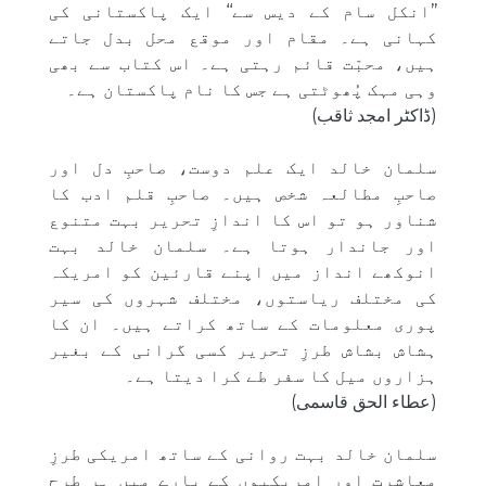
’’انکل سام کے دیس سے‘‘ ایک پاکستانی کی
کہانی ہے۔ مقام اور موقع محل بدل جاتے
ہیں، محبّت قائم رہتی ہے۔ اس کتاب سے بھی
وہی مہک پُھوٹتی ہے جس کا نام پاکستان ہے۔
(ڈاکٹر امجد ثاقب)
سلمان خالد ایک علم دوست، صاحبِ دل اور
صاحبِ مطالعہ شخص ہیں۔ صاحبِ قلم ادب کا
شناور ہو تو اس کا اندازِ تحریر بہت متنوع
اور جاندار ہوتا ہے۔ سلمان خالد بہت
انوکھے انداز میں اپنے قارئین کو امریکہ
کی مختلف ریاستوں، مختلف شہروں کی سیر
پوری معلومات کے ساتھ کراتے ہیں۔ ان کا
ہشاش بشاش طرزِ تحریر کسی گرانی کے بغیر
ہزاروں میل کا سفر طے کرا دیتا ہے۔
(عطاء الحق قاسمی)
سلمان خالد بہت روانی کے ساتھ امریکی طرزِ
معاشرت اور امریکیوں کے بارے میں ہر طرح