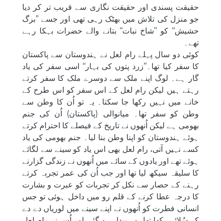
حقیقت پسندی اور حقیقت نگاری سے قریب تر کر دیا
جو منزل کی تلاش میں بھٹک رہی تھی اور جسے ’’برگ
حشیش‘‘ کو ’’شاخ نبات‘‘ بتانے والے حضرات بہکا رہے
تھے۔
کوئی دو سال پہلے رام لعل نے ہندوستان سے پاکستان
کا سفر کیا تھا۔’’زرد پتوں کی بہار‘‘ اسی سفر کی یاد
گار ہے۔ لوگ اپنے ملک سے دوسرے ملک کا سفر کرتے
رہتے ہیں لیکن رام لعل کے اس سفر کو اس طرح کے
خانے میں نہیں رکھا جا سکتا۔ یہ تو اُن کا وطن سے
وطن کو سفر تھا۔ میانوالی (پاکستان) اُن کی جنم
بھومی ہے لیکن اُنھوں نے تاریخ کے فیصلے کا احترام کرتے
ہوئے ہندوستان کو اپنا وطن بنا لیا۔ جنم بھومی کی یاد
کسے نہیں آتی، رام لعل بھی اس یاد کو سینے سے لگائے
ہوئے تھے اور یادوں کے سائے میں اُنھوں نے زندگی گزارنے
کا سلیقہ سیکھ لیا تھا اور جب اُن کی عمر تجربہ کرتے
رہنے کے حصار سے نکل کر تجربات کو عبرت و بشارت
کا درجہ عطا کرنے کے قلم رو میں داخل ہوئی تو جس
انسانی فطرت کو اُنھوں نے اپنے سینے میں لوریاں دے دے
کر سُلائے رکھا تھا، وہ بیدار ہو گئی اور اُس نے رام لعل