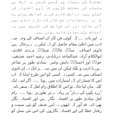
مشترک کی بنیاد پر کبھی کبھی یہ ایک ہی
سلسلے کی مختلف کڑیوں کا رُوپ اختیار کر
لیتی ہیں۔ دراصل قاری کی یہ خواہش ہوتی ہے
کہ وہ بےحجابانہ فن کار کے دل و دماغ میں
اُتر جائے اور اس خواہش کی تکمیل میں یہ
اصناف بڑی معاون ثابت ہوتی ہیں۔
یہ اور بات ہے کہ کوئی فن کار ان اصناف کی وجہ سے
ادب میں اعلیٰ مقام حاصل کر لے لیکن یہ بہرحال ہیں
ثانوی اصناف۔ میرؔ، غالبؔ، شبلیؔ، مہدی افادی،
ابوالکلام آزاد، عبدالماجد دریابادی، رشید احمد صدیقی،
جوشؔ اور احسانؔ دانش وغیرہ بنیادی طور پر شاعر
ہیں یا ادیب و نقّاد لیکن ان میں سے ہر ایک نے اِن ثانوی
اصناف میں سے کسی نہ کسی کو اس طرح اپنایا کہ اب
اس کا شمار ان کے امتیازات میں ہوتا ہے۔ اگر اسے ایک
کلیہ مان لیا جائے تو اس کا اطلاق رام لعل کے سفر نامہ
’’زرد پتّوں کی بہار‘‘ پر زیادہ بہتر طور پر ہوتا ہے۔ رام
لعل بنیادی طور پر افسانہ نگار ہیں اور افسانہ نگار
بھی اتنے قد آور کہ انھوں نے اس صنف کو نئی سمت و
رفتار عطا کی اور افسانہ نگاروں کی اس نئی نسل کو