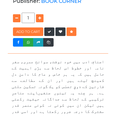
Publisher:
BOOK CORNER
ADD TO CART
اصنافِ ادب میں خود نوشت، سوانح عمری، سفر
نامہ اور خطوط اس لحاظ سے بڑی اہمیت کے
حامل ہیں کہ یہ ہر خاص و عام کا دامنِ دل
کھینچ لیتے ہیں اور ان کے مطالعے سے
قارئین کے ذوقِ تجسّس کو یک گونہ تسکین ملتی
ہے۔ ہر چند یہ تینوں صنفیںاپنے عناصرِ
ترکیبی کے لحاظ سے جداگانہ حیثیت رکھتی
ہیں لیکن ان میں کوئی نہ کوئی عنصر قدر
مشترک کا درجہ ضرور رکھتا ہے اور اسی قدر