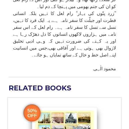
کو ان کی جنم بھومی میں پہنچا کے دم لیا۔
’’زرد پتّوں کی بہار‘‘ رام لعل کا نہیں بلکہ انسانی
فطرت اور جبلّت کا سفر نامہ ہے، یہ ایک فرد کا نہیں،
نسل سے نسل کا سفر نامہ ہے۔ رام لعل کے اس سفر
نامے میں ہزاروں لاکھوں انسانوں کا دل دھڑک رہا ہے
اور یہ کہنے کی ضرورت نہیں کہ وہی ادبی تخلیق
لازوال بھی ہوتی ہے اور آفاقی بھی،جس میں انسانیت
اپنے اصل خط و خال کے ساتھ نمایاں ہو جائے۔
محمود الٰہی
RELATED BOOKS
50%
OFF