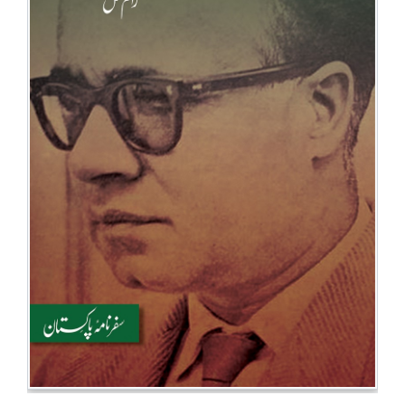
BESTSELLERS
UPCOMINGS
REQUEST
A
BOOK
CATALOGUE
HOW
TO
PAY
CONTACT
US