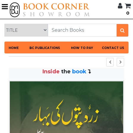
G
0
BROWSE
BOOK
CORNER
HOME
HOME
BC PUBLICATIONS
HOW TO PAY
CONTACT US
BOOK
CORNER
PUBLICATIONS
Inside
the
book
CATEGORIES
LANGUAGES
DISCOUNTS
NEW
ARRIVALS