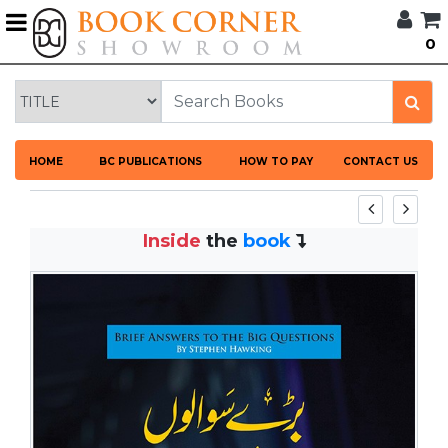
G
0
BROWSE
BOOK
CORNER
HOME
HOME
BC PUBLICATIONS
HOW TO PAY
CONTACT US
BOOK
CORNER
PUBLICATIONS
Inside
the
book
CATEGORIES
LANGUAGES
DISCOUNTS
NEW
ARRIVALS