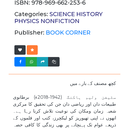
ISBN: 978-969-662-253-6
Categories:
SCIENCE
HISTORY
PHYSICS
NONFICTION
Publisher:
BOOK CORNER
کچھ مصنف کے بارے میں
سٹیفن ولیم ہاکنگ (1942-2018ء) برطانوی
طبیعات دان اور ریاضی دان جن کی تحقیق کا مرکزی
شعبہ زمان ومکان کی نوعیت تلاش کرنا رہا ہے۔
انھوں نے اپنی تھیوریز کو لیکچرز، کتب اور فلموں کے
ذریعے عوام تک پہنچانے پر بھی زندگی کا کافی حصہ