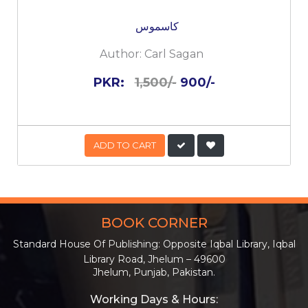
کاسموس
Author:
Carl Sagan
PKR:
1,500/-
900/-
ADD TO CART
BOOK CORNER
Standard House Of Publishing: Opposite Iqbal Library, Iqbal
Library Road, Jhelum – 49600
Jhelum, Punjab, Pakistan.
Working Days & Hours: