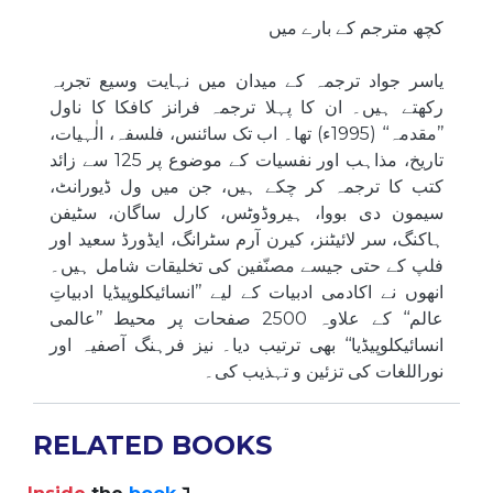
کچھ مترجم کے بارے میں
یاسر جواد ترجمہ کے میدان میں نہایت وسیع تجربہ
رکھتے ہیں۔ ان کا پہلا ترجمہ فرانز کافکا کا ناول
’’مقدمہ‘‘ (1995ء) تھا۔ اب تک سائنس، فلسفہ، الٰہیات،
تاریخ، مذاہب اور نفسیات کے موضوع پر 125 سے زائد
کتب کا ترجمہ کر چکے ہیں، جن میں ول ڈیورانٹ،
سیمون دی بووا، ہیروڈوٹس، کارل ساگان، سٹیفن
ہاکنگ، سر لائیٹنز، کیرن آرم سٹرانگ، ایڈورڈ سعید اور
فلپ کے حتی جیسے مصنّفین کی تخلیقات شامل ہیں۔
انھوں نے اکادمی ادبیات کے لیے ’’انسائیکلوپیڈیا ادبیاتِ
عالم‘‘ کے علاوہ 2500 صفحات پر محیط ’’عالمی
انسائیکلوپیڈیا‘‘ بھی ترتیب دیا۔ نیز فرہنگ آصفیہ اور
نوراللغات کی تزئین و تہذیب کی۔
RELATED BOOKS