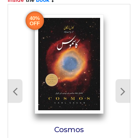
Inside
the
book
40%
OFF
Cosmos