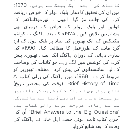
کائنات کی ابتدا بگ بینگ سے ہوئی۔ 1970ء
میں ان کی تحقیق کا دھارا بلیک ہولز کے خواص دریافت
کرنے کی جانب مڑ گیا۔ انھوں نے تھرموڈائناکس کے
قوانین اور بلیک ہولز کے خواص کے درمیان بھی
مشابہتیں تلاش کیں۔ 1974ء کے بعد ہاکنگ نے کوانٹم
مکینکس کے ایک تھیورم کی بنیاد پر بلیک ہول کے ارد
گرد مادے کے طرزِعمل کا مطالعہ کیا۔ 1990ء کی
ساری دہائی کے دوران ہاکنگ ایک ایسی تھیوری پیش
کرنے کی کوشش میں لگے رہے جو کائنات کی وضاحت
کے لیے سائنسدانوں کی پیش کردہ مختلف تھیوریز کو
مربوط کر دے۔ 1988ء میں ہاکنگ کی پہلی کتاب "A
Brief History of Time" (وقت کی مختصر تاریخ)
شائع ہوئی جس نے ہاکنگ کو شہرت کی بلندیوں
پر پہنچا دیا۔ یہ اب بھی دُنیا میں سائنس کی
سب سے زیادہ فروخت ہونے والی کتاب ہے۔
"Brief Answers to the Big Questions" اُن کی
آخری کتاب ثابت ہوئی جسے اہل خانہ نے ہاکنگ کی
وفات کے بعد شائع کروایا۔