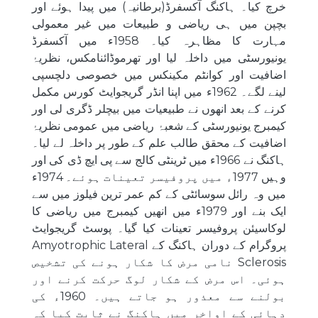
خرچ کیا۔ ہاکنگ آکسفرڈ(برطانیہ) میں پیدا ہوئے اور
بچپن میں ہی ریاضی و طبیعات میں غیر معمولی
مہارت کا مظاہرہ کیا۔ 1958ء میں آکسفرڈ
یونیورسٹی میں داخلہ لیا اور تھرموڈائنامکس، نظریۂ
اضافیت اور کوانٹم مکینکس میں خصوصی دلچسپی
لینے لگے۔ 1962ء میں اپنا انڈر گریجوایٹ کورس مکمل
کرنے کے بعد انھوں نے طبیعیات میں بیچلر ڈگری لی اور
کیمبرج یونیورسٹی کے شعبۂ ریاضی میں عمومی نظریۂ
اضافیت کے محقق طالب علم کے طور پر داخلہ لے لیا۔
ہاکنگ نے 1966ء میں ٹرینٹی کالج سے پی ایچ ڈی کی اور
وہیں 1977ء میں پروفیسر تعینات ہوئے۔ 1974ء
میں وہ رائل سوسائٹی کے کم عمر ترین فیلوز میں سے
ایک بنے اور 1979ء میں انھیں کیمبرج میں ریاضی کا
لوکاسیئن پروفیسر تعینات کیا گیا۔ پوسٹ گریجوایٹ
پروگرام کے دوران ہاکنگ کے Amyotrophic Lateral
Sclerosis نامی مرض کا شکار ہونے کی تشخیص
ہوئی۔ اس مرض کے شکار لوگ حرکت کرنے اور
بولنے سے معذور ہو جاتے ہیں۔ 1960ء کی
دہائی کے اواخر میں ہاکنگ نے ثابت کیا کہ