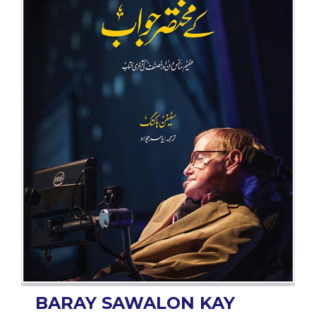
BESTSELLERS
UPCOMINGS
REQUEST
A
BOOK
CATALOGUE
HOW
TO
PAY
CONTACT
US
BARAY SAWALON KAY