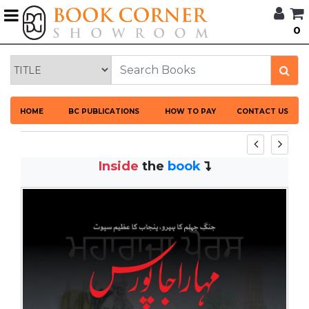
G
0
BROWSE
BOOK
CORNER
HOME
HOME
BC PUBLICATIONS
HOW TO PAY
CONTACT US
BOOK
CORNER
PUBLICATIONS
Inside
the
book
CATEGORIES
LANGUAGES
DISCOUNTS
NEW
ARRIVALS