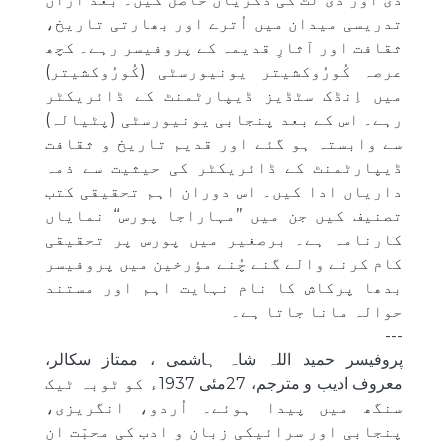
تدریسی میدان میں اُترے اور بھارتی تاریخ،
ثقافت اور آثارِ قدیمہ کے پروفیسر رہے۔ کچھ
عرصہ کُورُوکشیتر یونیورسٹی (کُورُوکشیتر)
میں اِنڈک سٹڈیز ڈیپارٹمنٹ کے ڈائریکٹر
رہے۔ اس کے بعد پنجابی یونیورسٹی (پٹیالہ)
سے وابستہ ہو گئے اور قدیم تاریخ و ثقافت
ڈیپارٹمنٹ کے ڈائریکٹر کی حیثیت سے ذمہ
داریاں ادا کیں۔ اس دوران اہم تحقیقی کتب
تصنیف کیں جن میں ’’مہاراجا پورس‘‘ نمایاں
کارنامہ ہے۔ برصغیر میں پورس پر تحقیقی
کام کرنے والے گنے چُنے مؤرخین میں پروفیسر
بدھا پرکاش کا نام نہایت اہم اور مستند
حوالہ مانا جاتا ہے۔
---
پروفیسر حمید اللہ شاہ ہاشمی ، ممتاز سکالر،
معروف ادیب و مترجم، 27مئی 1937ء کو ٹوبہ ٹیک
سنگھ میں پیدا ہوئے۔ اُردو، انگریزی،
پنجابی اور سرائیکی زبان و ادب کی محبّت ان