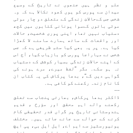
علم و نظر ہیں جنھوں نے تاریخ کے وسیع
میدان سے پورس کو یوں کھود نکالا ہے کہ وہ
شخص جس کےحالاتِ زندگی کے متعلق دو چار موٹی
موٹی باتوں کےسوا یونانی کتابوں میں کچھ
دستیاب نہیں تھا، اپنی پوری شخصیت، حالات
اور واقعات کے ساتھ ہمارے سامنے لا کھڑا
کیا ہے۔ پر یہ بھی کیا ستم ظریفی ہے کہ جس
شخص نے مہاراجا پورس کو بازیاب کیا، آج اس
کے اپنے حالاتِ زندگی بسیار کوشش کے دستیاب
نہ ہو سکے۔ مگر ’’لفظ میرے، مرے ہونے کی
گواہی دیں گے‘‘، بدھا پرکاش کی یہ کتاب ان
کا نام زندہ رکھنے کو کافی ہے۔
---
ڈاکٹر بدھا پرکاش، بھارتی پنجاب سے تعلق
رکھنے والے اہم محقق اور مؤرخ ، قدیم
ہندوستانی تاریخ پر گراں قدر تحقیقی کام
کرنے کے حوالے سے جانے جاتے ہیں۔ مختلف
یونیورسٹیز سے ایم اے، ایل ایل بی، پی ایچ
ڈی اور ڈی لٹ کی ڈگریاں حاصل کیں۔ بعد ازاں