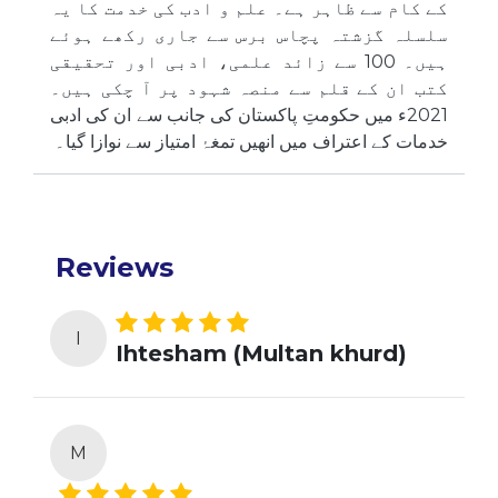
کے کام سے ظاہر ہے۔ علم و ادب کی خدمت کا یہ
سلسلہ گزشتہ پچاس برس سے جاری رکھے ہوئے
ہیں۔ 100 سے زائد علمی، ادبی اور تحقیقی
کتب ان کے قلم سے منصہ شہود پر آ چکی ہیں۔
2021ء میں حکومتِ پاکستان کی جانب سے ان کی ادبی
خدمات کے اعتراف میں انھیں تمغۂ امتیاز سے نوازا گیا۔
Reviews
I
Ihtesham (Multan khurd)
M