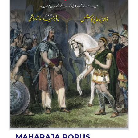
BESTSELLERS
UPCOMINGS
REQUEST
A
BOOK
CATALOGUE
HOW
TO
PAY
CONTACT
US
MAHARAJA PORUS