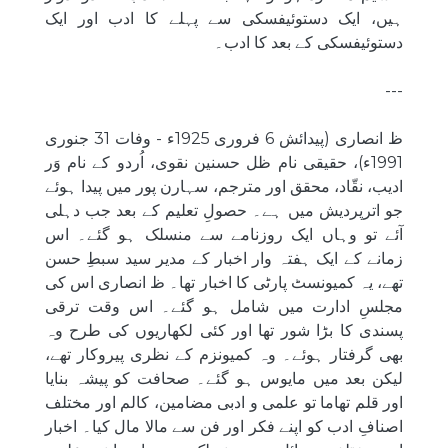
ہیں، ایک دستوئیفسکی سے پہلے کا ادب اور ایک
دستوئیفسکی کے بعد کا ادب۔
---
ظ انصاری (پیدائش 6 فروری 1925ء - وفات 31 جنوری
1991ء)، حقیقی نام ظل حسنین نقوی، اُردو کے نام وَر
ادیب، نقّاد، محقق اور مترجم، سہارن پور میں پیدا ہوئے
جو اترپردیش میں ہے۔ حصولِ تعلیم کے بعد جب دہلی
آئے تو وہاں ایک روزنامے سے منسلک ہو گئے۔ اس
زمانے کے ایک ہفتہ وار اخبار کے مدیر سید سبطِ حسن
تھے، یہ کمیونسٹ پارٹی کا اخبار تھا۔ ظ انصاری اس کی
مجلسِ ادارت میں شامل ہو گئے۔ اس وقت ترقی
پسندی کا بڑا شور تھا اور کئی لکھاریوں کی طرح وہ
بھی گرفتار ہوئے۔ وہ کمیونزم کے نظری پیروکار تھے،
لیکن بعد میں مایوس ہو گئے۔ صحافت کو پیشہ بنایا
اور قلم تھاما تو علمی و ادبی مضامین، کالم اور مختلف
اصنافِ ادب کو اپنے فکر اور فن سے مالا مال کیا۔ اخبار