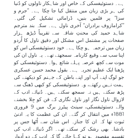
ہے۔ دستوئیفسکی کے خاص اور شاہکار ناولوں کو دُنیا
کی ہر بڑی زبان میں منتقل کیا جا چکا ہے۔ ’’جرم و
سزا‘‘ پر فلمیں بنیں، ڈرامائی تشکیل کی گئی۔
’’کرامازوف برادران‘‘ آخری ناول ہے۔ سکہ بند مترجم
شاہد حمید کی محنتِ شاقہ سے تقریباً ڈیڑھ ہزار
صفحات پر مشتمل اس مشکل اور دقیق ناول کا اُردو
زبان میں ترجمہ ہو چکا ہے۔ خود دستوئیفسکی اس کو
اپنا سب سے وقیع کارنامہ سمجھتے تھے۔ یہ ناول ان کی
موت سے کچھ عرصہ پہلے شائع ہوا۔ دستوئیفسکی کو
پڑھنا ایک عظیم تجربہ ہے۔ بقول محمد حسن عسکری
جو لوگ اپنے آپ اور اپنے باطن کے جہنم کو دیکھنے کی
ہمت نہیں رکھتے، وہ دستوئیفسکی کو کبھی ڈھنگ سے
پڑھ سکتے ہیں نہ سمجھ سکتے ہیں۔ دُنیائے ادب کے
لازوال ناول نگار اور ناول نگاری کے فن کو جِلا بخشنے
والے دستوئیفسکی، سینٹ پیٹرز برگ میں 9 فروری
1881ء میں انتقال کر گئے۔ ان کی عظمت کا یہ ادنیٰ
ثبوت تھا کہ ان کا جنازہ اس شان سے اُٹھا جس پر
بادشاہ بھی رشک کر سکتے تھے۔ اگر دُنیائے ادب کی
تقسیم مقصود ہو تو کہا جائے گا کہ ادب کے دو اَدوار