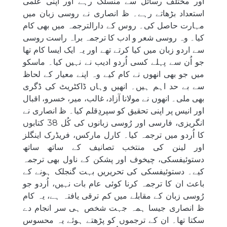
اور مختلف رسائل سے منسلک رہے اور اپنی علمی
استعداد بڑھاتے رہے۔ ظ انصاری نے روسی زبان میں
مہارت حاصل کی۔ روس کے دارالترجمہ میں بھی کام
کیا۔ وہ روسی شعر و ادب کا ترجمہ براہ راست روسی
سے اردو زبان میں کیا کرتے تھے اور یہ ایک ایسا کام تھا
جو اُن سے پہلے کسی اُردو ادیب نے نہیں کیا۔ ماسکو
میں جو بھی انھوں نے کام کیے وہ اپنے معیار کے لحاظ
سے بے حد اہم ہیں۔ انھیں وہاں ڈاکٹریٹ کی ڈگری
بھی ملی۔ انھوں نے مولانا آزاد، غالب، میر، خسرو، اقبال
اور انیس پر اپنی تحقیق کو سپردِ‌قلم کیا۔ ظ انصاری نے
انگریزی، فارسی اور رُوسی زبانوں کی کُل 38 کتابوں
کا اُردو میں ترجمہ کیا۔ کارل مارکس، فریڈرک اینگلز
اور لینن کی منتخب تصانیف کے ساتھ ساتھ
دستوئیفسکی، چیخوف اور پشکن کے ناول بھی ترجمہ
کیے۔ دستوئیفسکی کی تحریریں بہت گنجلک ہونے کے
باعث ان کا ترجمہ کرنا کوئی عام بات نہیں، اُردو جو
رُوسی زبان کے مقابلے میں کم ترقی یافتہ ہے، یہ کام
ظ انصاری جیسا ہمہ جہت شخص ہی سر انجام دے
سکتا تھا۔ ان کے ترجموں کو پڑھتے ہوئے یہ محسوس