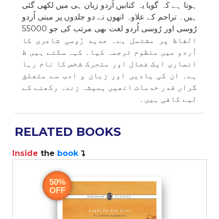
ہوتا ہے کہ گویا یہ کتابیں اُردو زبان ہی میں لکھی گئی
ہیں۔ تراجم کے علاوہ انھوں نے دو جلدوں پر مبنی اُردو
رُوسی اور رُوسی اُردو لغت بھی مرتب کی جو 55000
الفاظ پر مشتمل ہے۔ جدید رُوسی شاعری کا
اُردو میں منظوم ترجمہ کیا۔ کہہ سکتے ہیں ظ
انصاری ایک فعال اور متحرک شخص کا نام رہا
ہے۔ ان کی یادیں اور زبان و ادب سے متعلق
گراں قدر خدمات انھیں ہمیشہ زندہ رکھنے کے
لیے کافی ہیں۔
RELATED BOOKS
Inside
the
book
I
50%
OFF