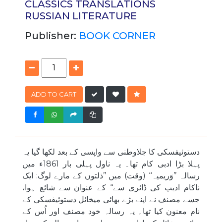
CLASSICS
TRANSLATIONS
RUSSIAN LITERATURE
Publisher:
BOOK CORNER
ADD TO CART
دستوئیفسکی کا جلاوطنی سے واپسی کے بعد لکھا گیا یہ
پہلا بڑا ادبی کام تھا۔ یہ ناول پہلی بار 1861ء میں
رسالہ ’’وَریمیہ‘‘ (وقت) میں ’’ذلتوں کے مارے لوگ: ایک
ناکام ادیب کی ڈائری سے‘‘ کے عنوان سے شائع ہوا،
جسے مصنف نے اپنے بڑے بھائی میخائل دستوئیفسکی کے
نام معنون کیا تھا۔ یہ رسالہ خود مصنف اور اُس کے