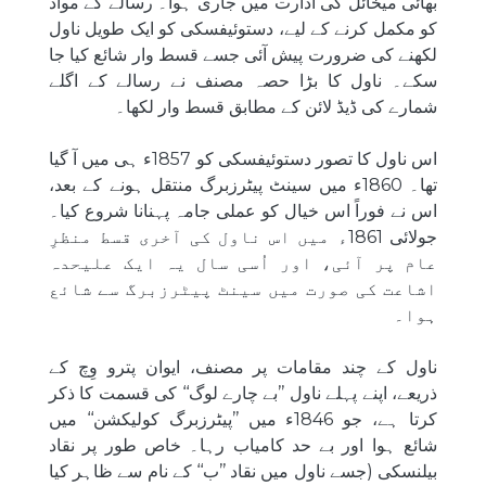
بھائی میخائل کی ادارت میں جاری ہوا۔ رسالے کے مواد
کو مکمل کرنے کے لیے، دستوئیفسکی کو ایک طویل ناول
لکھنے کی ضرورت پیش آئی جسے قسط وار شائع کیا جا
سکے۔ ناول کا بڑا حصہ مصنف نے رسالے کے اگلے
شمارے کی ڈیڈ لائن کے مطابق قسط وار لکھا۔
اس ناول کا تصور دستوئیفسکی کو 1857ء ہی میں آ گیا
تھا۔ 1860ء میں سینٹ پیٹرزبرگ منتقل ہونے کے بعد،
اس نے فوراً اس خیال کو عملی جامہ پہنانا شروع کیا۔
جولائی 1861ء میں اس ناول کی آخری قسط منظرِ
عام پر آئی، اور اُسی سال یہ ایک علیحدہ
اشاعت کی صورت میں سینٹ پیٹرزبرگ سے شائع
ہوا۔
ناول کے چند مقامات پر مصنف، ایوان پترو وِچ کے
ذریعے، اپنے پہلے ناول ’’بے چارے لوگ‘‘ کی قسمت کا ذکر
کرتا ہے، جو 1846ء میں ’’پیٹرزبرگ کولیکشن‘‘ میں
شائع ہوا اور بے حد کامیاب رہا۔ خاص طور پر نقاد
بیلنسکی (جسے ناول میں نقاد ’’ب‘‘ کے نام سے ظاہر کیا