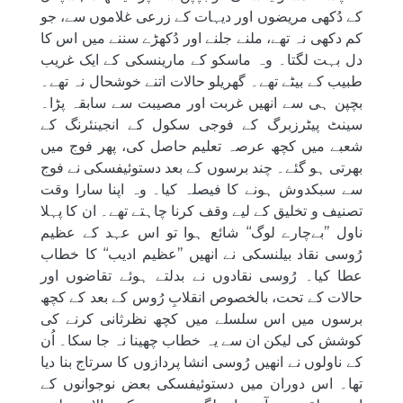
کے دُکھی مریضوں اور دیہات کے زرعی غلاموں سے، جو
کم دکھی نہ تھے، ملنے جلنے اور دُکھڑے سننے میں اس کا
دل بہت لگتا۔ وہ ماسکو کے مارینسکی کے ایک غریب
طبیب کے بیٹے تھے۔ گھریلو حالات اتنے خوشحال نہ تھے۔
بچپن ہی سے انھیں غربت اور مصیبت سے سابقہ پڑا۔
سینٹ پیٹرزبرگ کے فوجی سکول کے انجینئرنگ کے
شعبے میں کچھ عرصہ تعلیم حاصل کی، پھر فوج میں
بھرتی ہو گئے۔ چند برسوں کے بعد دستوئیفسکی نے فوج
سے سبکدوش ہونے کا فیصلہ کیا۔ وہ اپنا سارا وقت
تصنیف و تخلیق کے لیے وقف کرنا چاہتے تھے۔ ان کا پہلا
ناول ’’بےچارے لوگ‘‘ شائع ہوا تو اس عہد کے عظیم
رُوسی نقاد بیلنسکی نے انھیں ’’عظیم ادیب‘‘ کا خطاب
عطا کیا۔ رُوسی نقادوں نے بدلتے ہوئے تقاضوں اور
حالات کے تحت، بالخصوص انقلابِ رُوس کے بعد کے کچھ
برسوں میں اس سلسلے میں کچھ نظرثانی کرنے کی
کوشش کی لیکن ان سے یہ خطاب چھینا نہ جا سکا۔ اُن
کے ناولوں نے انھیں رُوسی انشا پردازوں کا سرتاج بنا دیا
تھا۔ اس دوران میں دستوئیفسکی بعض نوجوانوں کے