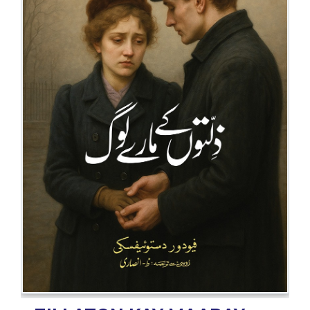
BESTSELLERS
UPCOMINGS
REQUEST
A
BOOK
CATALOGUE
HOW
TO
PAY
CONTACT
US