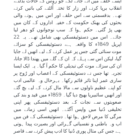
ایسے حلقے میں آنے جانے لگے جو روس کے حالات بدلنے،
انقلاب برپا کرنے اور زار کا تختہ اُلٹنے کی باتیں کرتے
تھے۔ بدقسمتی سے اس حلقے اور اس میں ہونے والی
بحثوں کی بھنک حکومت کے خفیہ اداروں کے کان میں
بھی پڑ گئی۔ حکم ہوا کہ سب نوجوانوں کو دھر لیا
جائے۔ اس میں دستوئیفسکی بھی شامل تھے۔ یہ 22
اپریل 1849ء کا واقعہ ہے، دستوئیفسکی کو سزائے
موت سنائی گئی جس پر عمل کرنے کے لیے انھیں لے جایا
گیا، لیکن اس سے پہلے کہ ان کے گلے میں پھندا ڈالا جاتا،
ان کی سزائے موت کی تبدیلی کا حکم آ گیا۔ یہ ایک ایسا
تجربہ تھا جس نے دستوئیفسکی کے اعصاب اور رُوح پر
ساری عمر اپنا تاثر قائم رکھا۔ بہرحال وہ عالمی ادب
کو اپنے عظیم ناولوں سے مالا مال کرنے کے لیے بچ گئے
اور انھیں سائبیریا بھیج دیا گیا۔ 1859ء میں قید و بند کی
صعوبتوں سے نجات کے بعد دستوئیفسکی پھر اپنی
تخلیقی دُنیا میں واپس آگئے۔ انھیں اسی زمانے میں
مرگی کا مرض لاحق ہوا تھا۔ دستوئیفسکی کے فن میں
اب وہ باطنی و نفسیاتی گہرائی اور بصیرت پیدا ہوتی
ہے جس کی مثال پوری دُنیا کا ادب پیش کرنے سے قاصر