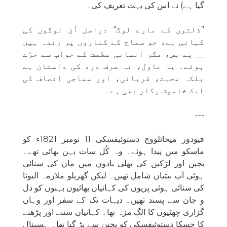
گیا ہے) نے اس کی بہت تعریف کی۔
’’ذلتوں کے مارے لوگ‘‘ دراصل اُن لوگوں کی
کہانی ہے، جو سماج کے کناروں پر زندہ ہیں
__ بے بس، مگر انسانی عظمت کے خواب سے جڑے
ہوئے۔ یہ ناول، نہ صرف درد کی داستان ہے
بلکہ محبت، قربانی، اور سماجی انصاف کی
ایک خاموش پکار بھی ہے۔
---
فیودور میخائلووچ دستوئیفسکی 11 نومبر 1821ء کو
ماسکو میں پیدا ہوئے۔ وہ کُل سات بہن بھائی تھے۔
بچپن اور لڑکپن کی بھلی یادوں میں ماں کی سنائی
ہوئی آپ بیتیاں شامل تھیں۔ لیکن گھریلو ملازمہ الیونا
کی سنائی ہوئی پریوں کی کہانیاں بھائیوں بہنوں کو دل
و جان سے پسند تھیں۔ دیہات تک کے سفر اور وہاں
گزاری چھٹیوں کا الگ مزہ تھا۔ کہانیاں سننے اور پڑھنے
کا چسکا دستوئیفسکی کو بچپن سے پڑ گیا تھا۔ ہسپتال