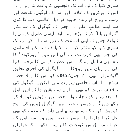
ساری دُنیا کے لیے اب تک دلچسپی کا باعث بنا ہوا ہے۔
اس نے یوکرین کے علاقے اور اس کے لوگوں، ثقافت اور
رسم و رواج کو زندۂ جاوید کر دیا۔ عالمی ادب کا کون
سا ایسا طالبِ علم ہے جس نے گوگول کے شاہکار
’’تاراس بلبا‘‘ کو نہ پڑھا ہو۔ ایک ایسی طویل کہانی یا
ناولٹ جس نے اپنی اشاعت کے دور سے لے کر اب تک
ساری دُنیا کو متاثر کیا ہے۔ دُنیا کے شاہکار افسانوں
کی جب بھی فہرست بنے گی اس میں ’’اوورکوٹ‘‘ کا
نام بھی شامل ہو گا۔ اس عظیم کہانی کا ترجمہ دُنیا
کی ہر زبان میں ہوچکا ہے۔ گوگول کی آخری تخلیق
’’ڈیڈسولز‘‘ تھی۔ 2 جون1842ء کو اس کا پہلا حصہ
شائع ہوا۔ اسے خاصی شہرت ملی، لیکن یہ گوگول کی
توقع سے بہت کم تھی۔ تاہم اسے یقین تھا کہ اس ناول
کے بعد میں لکھے جانے والے حصے پورے رُوس کو ہلا کر
رکھ دیں گے۔ دوسرے حصے میں گوگول رُوس کی روح
کو پیش کرنے کے ساتھ ساتھ اپنی ذات کے معمے کو بھی
حل کرنا چاہتا تھا۔ تیسرے حصے میں وہ اس ناول کے
حوالے سے رُوس کونجات کا راستہ دکھانے کا خواہاں