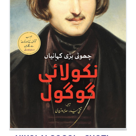
BESTSELLERS
UPCOMINGS
REQUEST
A
BOOK
CATALOGUE
HOW
TO
PAY
CONTACT
US