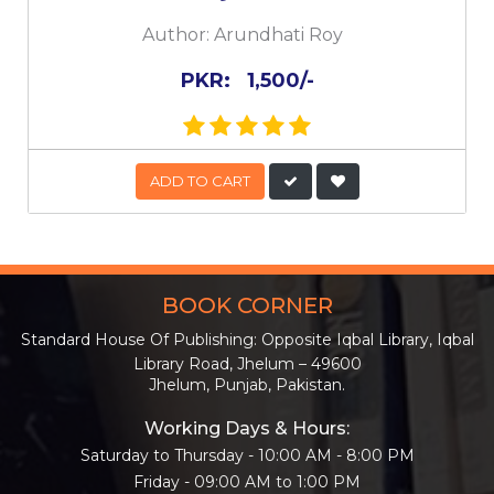
Author:
Arundhati Roy
PKR:
1,500/-
ADD TO CART
BOOK CORNER
Standard House Of Publishing: Opposite Iqbal Library, Iqbal
Library Road, Jhelum – 49600
Jhelum, Punjab, Pakistan.
Working Days & Hours:
Saturday to Thursday - 10:00 AM - 8:00 PM
Friday - 09:00 AM to 1:00 PM