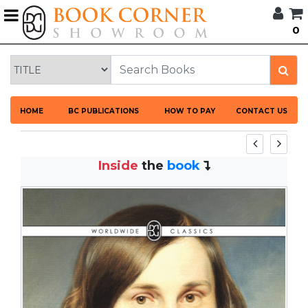
G
0
BROWSE
BOOK
CORNER
HOME
HOME
BC PUBLICATIONS
HOW TO PAY
CONTACT US
BOOK
CORNER
PUBLICATIONS
Inside
the
book
CATEGORIES
LANGUAGES
DISCOUNTS
NEW
ARRIVALS