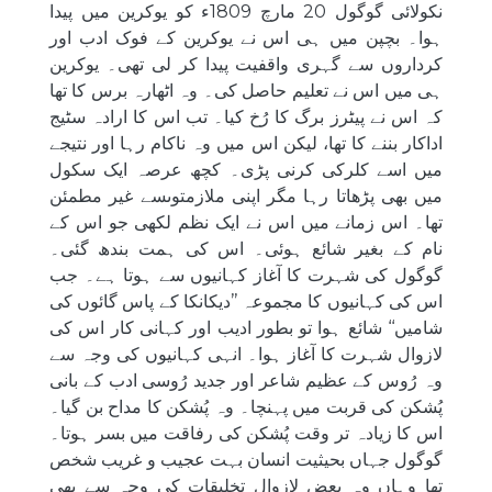
نکولائی گوگول 20 مارچ 1809ء کو یوکرین میں پیدا
ہوا۔ بچپن میں ہی اس نے یوکرین کے فوک ادب اور
کرداروں سے گہری واقفیت پیدا کر لی تھی۔ یوکرین
ہی میں اس نے تعلیم حاصل کی۔ وہ اٹھارہ برس کا تھا
کہ اس نے پیٹرز برگ کا رُخ کیا۔ تب اس کا ارادہ سٹیج
اداکار بننے کا تھا، لیکن اس میں وہ ناکام رہا اور نتیجے
میں اسے کلرکی کرنی پڑی۔ کچھ عرصہ ایک سکول
میں بھی پڑھاتا رہا مگر اپنی ملازمتوںسے غیر مطمئن
تھا۔ اس زمانے میں اس نے ایک نظم لکھی جو اس کے
نام کے بغیر شائع ہوئی۔ اس کی ہمت بندھ گئی۔
گوگول کی شہرت کا آغاز کہانیوں سے ہوتا ہے۔ جب
اس کی کہانیوں کا مجموعہ ’’دیكانكا كے پاس گائوں كی
شامیں‘‘ شائع ہوا تو بطور ادیب اور کہانی کار اس کی
لازوال شہرت کا آغاز ہوا۔ انہی کہانیوں کی وجہ سے
وہ رُوس کے عظیم شاعر اور جدید رُوسی ادب کے بانی
پُشکن کی قربت میں پہنچا۔ وہ پُشکن کا مداح بن گیا۔
اس کا زیادہ تر وقت پُشکن کی رفاقت میں بسر ہوتا۔
گوگول جہاں بحیثیت انسان بہت عجیب و غریب شخص
تھا وہاں وہ بعض لازوال تخلیقات کی وجہ سے بھی