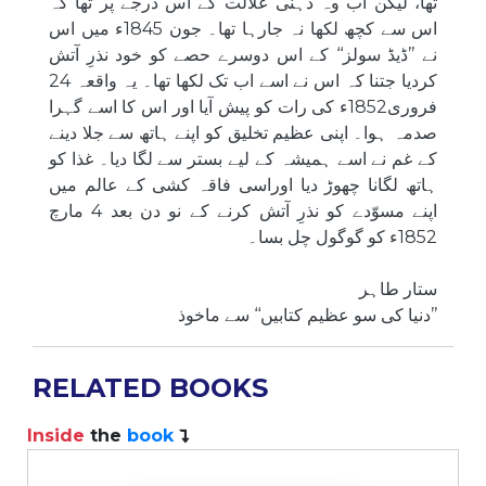
تھا، لیکن اب وہ ذہنی علالت کے اس درجے پر تھا کہ
اس سے کچھ لکھا نہ جارہا تھا۔ جون 1845ء میں اس
نے ’’ڈیڈ سولز‘‘ کے اس دوسرے حصے کو خود نذرِ آتش
کردیا جتنا کہ اس نے اسے اب تک لکھا تھا۔ یہ واقعہ 24
فروری1852ء کی رات کو پیش آیا اور اس کا اسے گہرا
صدمہ ہوا۔ اپنی عظیم تخلیق کو اپنے ہاتھ سے جلا دینے
کے غم نے اسے ہمیشہ کے لیے بستر سے لگا دیا۔ غذا کو
ہاتھ لگانا چھوڑ دیا اوراسی فاقہ کشی کے عالم میں
اپنے مسوّدے کو نذرِ آتش کرنے کے نو دن بعد 4 مارچ
1852ء کو گوگول چل بسا۔
ستار طاہر
’’دنیا کی سو عظیم کتابیں‘‘ سے ماخوذ
RELATED BOOKS
Inside
the
book
I