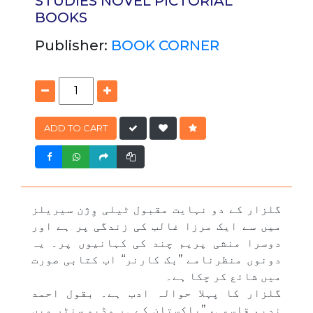
STUDIES
NOVEL
PICTORIAL
BOOKS
Publisher:
BOOK CORNER
ADD TO CART
گلزار کے دو نہایت مقبول ٹیلی وِژن سیریلز
میں سے ایک مرزا غالب کی زندگی پر ہے اور
دوسرا منشی پریم چند کی کہانیوں پر۔ یہ
دونوں منظرنامے ’’بک کارنر‘‘ اب کتابی صورت
میں شائع کر چکا ہے۔
گلزار کا پہلا حوالہ ادب ہے۔ بقول احمد
ندیم قاسمی، ’’پاکستان کے ہر وِڈیو سنٹر میں