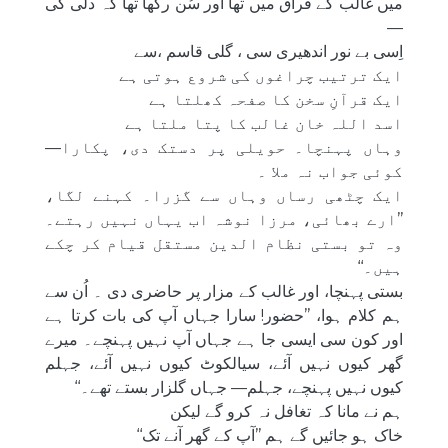
میں غالب کے فراق میں تھا اور سُن رکھا تھا کہ دلّی کی
—
اِسی بے نور اندھیری سی ، گلی قاسم ،سے
ایک ترتیب چراغوں کی شروع ہوتی ہے
ایک قرآنِ سخن کا صفحہ کھلتا ہے
اسد اللہ خان غالب کا پتا ملتا ہے
وہاں پہنچا۔ حویلی پر دستک دی، پکارا—
کوئی جواب نہ ملا ۔
ایک چٹھی رساں وہاں سے گزرا۔ کہنے لگا،
’’ارے بھائی، مرزا نوشہ اب یہاں نہیں رہتے۔
وہ تو بستی نظام الدین مستقل قیام کر چکے
ہیں۔‘‘
بستی پہنچا، اور غالب کے مزار پر حاضری دی ۔ اُن سے
ہم کلام ہوا، ’’حضور! سارا جہاں آپ کی بات کرتا ہے
اور کون سی ایسی جا ہے جہاں آپ نہیں پہنچے۔ میرے
گھر کیوں نہیں آئے، سیالکوٹ کیوں نہیں آئے، جہلم
کیوں نہیں پہنچے، جہلم— جہاں گلزار بستے تھے۔‘‘
ہم نے مانا کہ تغافل نہ کرو گے لیکن
خاک ہو جائیں گے ہم ’’آپ کے گھر آنے تک‘‘