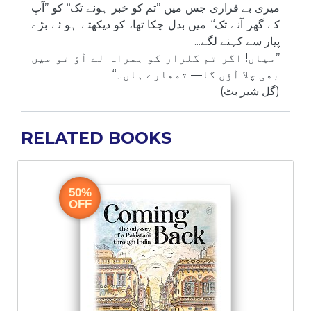
میری بے قراری جس میں ’’تم کو خبر ہونے تک‘‘ کو ’’آپ
کے گھر آنے تک‘‘ میں بدل چکا تھا، کو دیکھتے ہو ئے بڑے
پیار سے کہنے لگے...
’’میاں! اگر تم گلزار کو ہمراہ لے آؤ تو میں
بھی چلا آؤں گا— تمھارے ہاں۔‘‘
(گل شیر بٹ)
RELATED BOOKS
50%
OFF