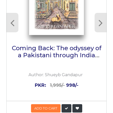
Coming Back: The odyssey of
a Pakistani through India
(2nd Edition)
Author:
Shueyb Gandapur
PKR:
1,995/-
998/-
ADD TO CART