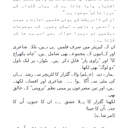
اشتہار پایا جاتا ہے کہ یہاں گلزار کی
’مرزا غالب‘ موجود ہے۔‘‘
ان کی ڈائریکٹ کی ہوئی فلمیں اجازت ، موسم
، آندھی ، ماچس ، لیکن وغیرہ کے موضوعات
دیکھیں تو دوسرا حوالہ بھی ادب سے جا کر
جُڑتا ہے ...
ان کے کیریئر میں صرف فلمیں ہی نہیں، بلکہ شاعری
اور کہانیوں کے مجموعے بھی شامل ہیں، ’’چاند پکھراج
کا‘‘ اور ’’راوی پار‘‘ قابلِ ذکر ہیں۔ بٹوارے پر ایک ناول
’’دو لوگ‘‘ بھی لکھا۔
ہمارے دینہ (جہلم) والے گلزار کا لٹریچر سے رشتہ یہاں
کی مٹی سے اُگا ہوا ہے۔ شاعری اور افسانے لکھتے
ہیں، اور تین مصرعوں پر مبنی نظم ’’تروینی‘‘ کے خالق
بھی۔
لکھنا گلزار کا پہلا عشق ہے، ان کا جنون، اُن کا
جذبہ،اُن کا جینا!
(امر شاہد)