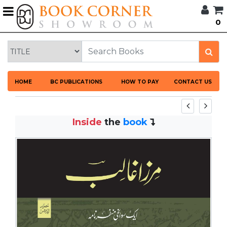
G
0
BROWSE
BOOK
CORNER
HOME
HOME
BC PUBLICATIONS
HOW TO PAY
CONTACT US
BOOK
CORNER
PUBLICATIONS
Inside
the
book
CATEGORIES
LANGUAGES
DISCOUNTS
NEW
ARRIVALS