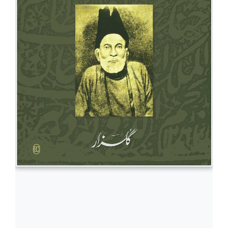
BESTSELLERS
UPCOMINGS
REQUEST
A
BOOK
CATALOGUE
HOW
TO
PAY
CONTACT
US