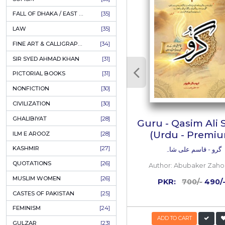
AHLE BAIT BOOKS
[61]
PSYCHOLOGY
[60]
INDIAN MUTINY
[59]
کے قلم کو بڑی
PERSIAN LITERATURE
[58]
ی تحریروں میں
LEARNING
[54]
ے۔
پر بھی وہ خون
LINGUISTICS
[45]
AMLIYAT O WAZAIF
[44]
FILM STUDIES
[43]
BOOKS ON SALE
[43]
CULTURE
[43]
RELATED
ASTROLOGY & PALMISTRY
[41]
AL HUDA BOOKS
[40]