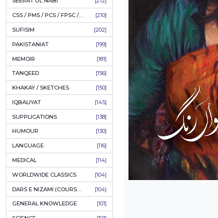
LITERATURE
[235]
HOLY QURAN
[228]
HADITH
[225]
KULLIYAT / MAJMUA
[223]
ESSAYS
[223]
TASAWUF / MYSTICISM
[221]
SEERAT UL NABI
[212]
CSS / PMS / PCS / FPSC / PPSC / LECTURER GUIDE
[210]
SUFISIM
[202]
PAKISTANIAT
[199]
MEMOIR
[181]
TANQEED
[156]