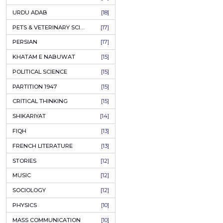
Q
KASHMIR
[27]
ی شاہ
QUOTATIONS
[26]
Author:
A
MUSLIM WOMEN
[26]
PKR
CASTES OF PAKISTAN
[25]
FEMINISM
[24]
ADD T
GULZAR
[23]
RUSSIAN LITERATURE
[23]
TASTEER
[22]
JOURNALISM & MASS COMMUNICATION
[22]
SAFARNAMA
[22]
PUNJAB
[21]
ARABIC LITERATURE
[21]