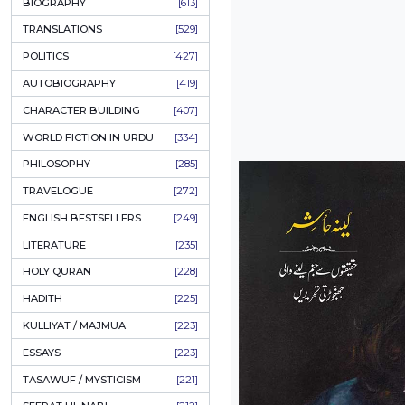
ONAY PONAY
[709]
SHORT STORIES
[665]
ENGLISH
[637]
BIOGRAPHY
[613]
TRANSLATIONS
[529]
POLITICS
[427]
AUTOBIOGRAPHY
[419]
CHARACTER BUILDING
[407]
WORLD FICTION IN URDU
[334]
PHILOSOPHY
[285]
TRAVELOGUE
[272]
ENGLISH BESTSELLERS
[249]