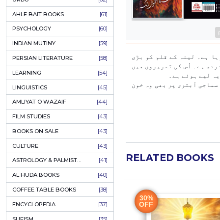
COLUMNS
[89]
SPEECHES
[87]
ECONOMICS
[79]
HEALTH & FITNESS
[75]
COMPARATIVE RELIGION
[75]
PAKISTAN
[71]
LETTERS
[69]
HORROR
[65]
URDU CLASSICS
[65]
PUNJABI LITERATURE
[65]
EDUCATION
[64]
URDU
[62]