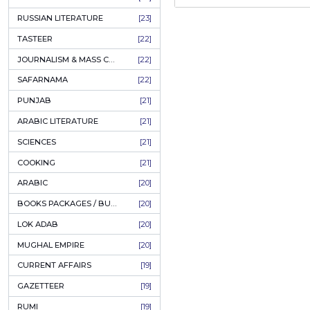
COFFEE TABLE BOOKS
[38]
30%
OFF
ENCYCLOPEDIA
[37]
SUFISM
[35]
FALL OF DHAKA / EAST PAKISTAN
[35]
LAW
[35]
FINE ART & CALLIGRAPHY
[34]
SIR SYED AHMAD KHAN
[31]
PICTORIAL BOOKS
[31]
NONFICTION
[30]
CIVILIZATION
[30]
GHALIBIYAT
[28]
Guru - Q
(Urdu
ILM E AROOZ
[28]