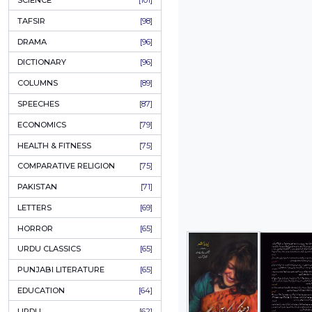
KHAKAY / SKETCHES
[150]
IQBALIYAT
[145]
SUPPLICATIONS
[138]
HUMOUR
[130]
LANGUAGE
[116]
MEDICAL
[114]
WORLDWIDE CLASSICS
[104]
DARS E NIZAMI (COURSES)
[104]
GENERAL KNOWLEDGE
[101]
SCIENCE
[101]
TAFSIR
[98]
DRAMA
[96]
DICTIONARY
[96]