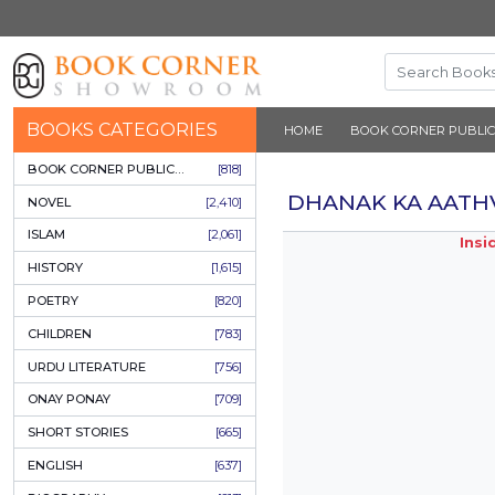
BOOKS CATEGORIES
HOME
BOOK 
BOOK CORNER PUBLICATIONS
[818]
DHANAK 
NOVEL
[2,410]
ISLAM
[2,061]
HISTORY
[1,615]
POETRY
[820]
CHILDREN
[783]
URDU LITERATURE
[756]