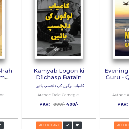
prev
next
ھنک کا آٹھواں رنگ‘‘ کے نام سےشائع ہو رہا ہے۔ لینہ 
وم انسانوں کے لیے وہ ایک سُلگتی ہوئی ہمدردی ہے۔ اُس ک
ری ہے۔ شگفتگی بھی بیشتر شدید طنز کا پیرایہ لیے ہوئے ہ
 جو رُلا رُلا دیتی ہیں۔ وطن کی سیاسی اور سماجی اَبتری 
 بھی میرے لیے دُشوار ہے۔
 BOOKS