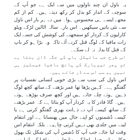
یہ ناول ان چند ناولوں میں سے ایک ہے جو آپ کے
سوچنے کے انداز کو بدل کر رکھ دیتے ہیں۔ کم از کم
مجھے ایسے ہی محسوس ہوا۔ میں نے ہر بار اس ناول
سے نئی باتیں سیکھیں۔ اس بارہ سالہ اٹالین لڑکے ویٹو
کارلیون کے کردار کو سمجھنے کی کوشش کی جسے ایک
رات مافیا کے لوگ قتل کرنے آئے تاکہ وہ بڑا ہو کر باپ
کے قتل کا بدلہ نہ لے سکے۔
اس طرح جب مائیکل باپ کی جگہ ڈان بنتا ہے
تو پھر نیویارک کی پانچ مافیا فیملیز ہی
نہیں ہم سب اس سے ڈر جاتے ہیں۔
اس ناول کی سب سے بڑی خوبی انسانی نفسیات پر
گفتگو ہے۔ کہیں پڑھا تھا عمر بڑھنے کے ساتھ کچھ لوگ
ذہین ہوتے چلے جاتے ہیں اور کچھ صرف بوڑھے ہوتے
ہیں۔ گاڈ فادر کا یہ کردار آپ کو بتاتا ہے کہ عمر بڑھنے
کے ساتھ کیسے آپ نے ذہانت بھری گفتگو کرنی ہے یا
کیسے دُشمنوں کو اپنے جال میں پھنسانا ہے اور انتقام
لینے میں جلدی بھی نہیں کرنی چاہیے۔ بلکہ انتقام اس
وقت لیا جائے جب آپ کا دُشمن آپ کی شکل تک بھول
چکا ہو اور حملہ اچانک ہونا چاہیے۔ مافیا کی دُنیا میں