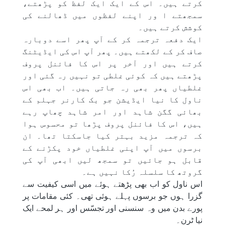
کرتے ہیں۔ اس کے ایک ایک لفظ کو پڑھتے،
سمجھتے ا ور اپنے لفظوں میں ڈھالنے کی
کوشش کرتے ہیں۔
ایک دفعہ ترجمہ کر کے آپ پھر اسے دوبارہ
صاف کر کے لکھتے ہیں۔ پھر آپ اس کی ایڈیٹنگ
کرتے ہیں اور آخر پر اس کا فائنل پروف
پڑھتے ہیں کہ کوئی غلطی تو نہیں رہ گئی اور
غلطیاں پھر بھی رہ جاتی ہیں۔ اب بھی اس
ناول کا نیا ایڈیشن جو بک کارنر جہلم کے
بھائی گگن شاہد اور امر شاہد چھاپ رہے
ہیں، اس کا فائنل پروف پڑھا تو محسوس ہوا
کہ ترجمہ مزید بہتر کیا جاسکتا تھا۔ ان
برسوں میں آپ اپنی غلطیاں خود پکڑنے کے
قابل ہو جائیں تو سمجھ لیں ابھی آپ کی
گروتھ کا سلسلہ رُکا نہیں ہے۔
اس ناول کو اب بھی پڑھتے ہوئے میں اسی کیفیت سے
گزرا ہوں جو برسوں پہلے ہوئی تھی۔ کئی مقامات پر
پورے بدن میں وہ سنسنی اور تجسّس اور ہر لمحے ایک
نیا ٹرن۔