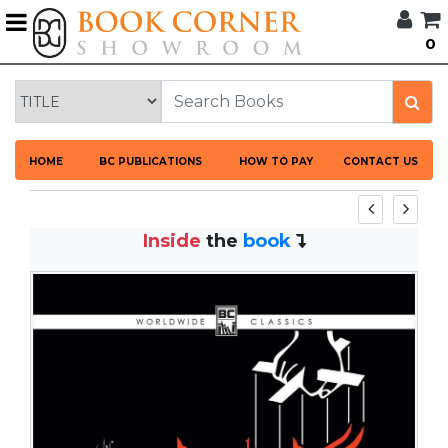
G
0
BROWSE
BOOK
CORNER
HOME
HOME
BC PUBLICATIONS
HOW TO PAY
CONTACT US
BOOK
CORNER
PUBLICATIONS
Inside
the
book
CATEGORIES
LANGUAGES
DISCOUNTS
NEW
ARRIVALS