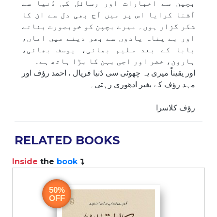
بچپن سے اخبارات اور رسائل کی دُنیا سے
آشنا کرایا اس پر میں آج بھی دل سے ان کا
شکر گزار ہوں۔ میرے بچپن کو خوبصورت بنانے
اور بے پناہ یادوں سے بھر دینے میں اماں،
بابا کے بعد سلیم بھائی، یوسف بھائی،
ہارون، خضر اور اجی بہن کا بڑا ہاتھ ہے۔
اور یقیناً میری یہ چھوٹی سی دُنیا فریال ، احمد رؤف اور
مہد رؤف کے بغیر ادھوری رہتی۔
رؤف کلاسرا
RELATED BOOKS
Inside
the
book
I
50%
OFF