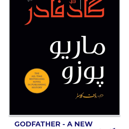
BESTSELLERS
UPCOMINGS
REQUEST
A
BOOK
CATALOGUE
HOW
TO
PAY
CONTACT
US
GODFATHER - A NEW