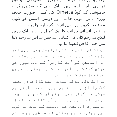
دو ہی باتیں اہم ہیں۔ ایک اٹلی کے صدیوں پُرانے
خاموشی کے کوڈ Omerta کی کسی صورت خلاف
ورزی نہیں ہونی چاہیے اور دوسرا دُشمن کو کبھی
معاف نہ کریں اور سرپرائز دے کر مارنا چاہیے۔
یہ ناول انسانی ذہانت کا ایک کمال ہے۔ یہ ایک ذہین
لیکن بے رحم ڈان کی کہانی ہے جس نے اس بے رحم دُنیا
میں جینے کا فن ڈھونڈ لیا تھا۔
اب تک اس ناول کے کئی ایڈیشن چھپے ہیں اور
پڑھے گئے ہیں لیکن جتنی محنت اور محبّت سے
اس ایڈیشن کو ’’بک کارنر‘‘ کے بھائیوں کی
جوڑی گگن شاہد اور امر شاہد چھاپ رہے ہیں
اس نے دل خوش کر دیا ہے۔
بس ایک دُکھ ہے کہ میرے اپنے گاڈ فادر نعیم
کلاسرا آج زندہ نہیں ہیں۔ مجھے اپنی ہر
خوشی کا کوئی بھی موقع ان کے بغیر اچھا
نہیں لگتا۔ وہ ہوتے تو آج گاڈ فادر کے اس
خوبصورت ایڈیشن کے چھپنے کی بات ہی کچھ
اور ہوتی۔ سلیم بھائی نے جس طرح ہم سب کو