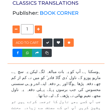
CLASSICS
TRANSLATIONS
Publisher:
BOOK CORNER
ADD TO CART
ہوسکتا ہے آپ کو یہ بات مبالغہ لگے لیکن یہ سچ ہے
ماریو پوزو کے ناول ’دی گاڈ فادر‘ کو میں نے کم از کم
چھے دفعہ پڑھا ہوگا اور ہر دفعہ اپنے اندر وہی سنسنی
محسوس کی جب برسوں پہلے پہلی دفعہ یہ ناول
مجھے نعیم بھائی نے پڑھنے کے لیے دیا تھا۔
جب آپ کسی بھی ناول کا ترجمہ کرتے ہیں تو
یقین کریں آپ اس کے مصنف سے زیادہ محنت