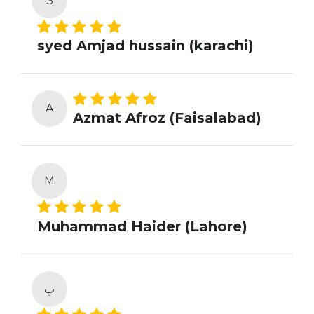
S
syed Amjad hussain (karachi)
A
Azmat Afroz (Faisalabad)
M
Muhammad Haider (Lahore)
پ