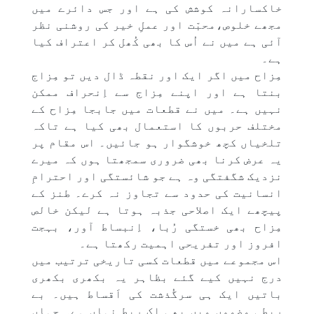
خاکسارانہ کوشش کی ہے اور جس دائرے میں
مجھے خلوص،محبّت اور عملِ خیر کی روشنی نظر
آئی ہے میں نے اُس کا بھی کُھل کر اعتراف کیا
ہے۔
مِزاح میں اگر ایک اور نقطہ ڈال دیں تو مِزاج
بنتا ہے اور اپنے مِزاج سے اِنحراف ممکن
نہیں ہے۔ میں نے قطعات میں جابجا مِزاح کے
مختلف حربوں کا استعمال بھی کیا ہے تاکہ
تلخیاں کچھ خوشگوار ہو جائیں۔ اس مقام پر
یہ عرض کرنا بھی ضروری سمجھتا ہوں کہ میرے
نزدیک شگفتگی وہ ہے جو شائستگی اور احترامِ
انسانیت کی حدود سے تجاوز نہ کرے۔ طنز کے
پیچھے ایک اصلاحی جذبہ ہوتا ہے لیکن خالص
مِزاح بھی خستگی رُبا، اِنبساط آور، بہجت
افروز اور تفریحی اہمیت رکھتا ہے۔
اس مجموعے میں قطعات کسی تاریخی ترتیب میں
درج نہیں کیے گئے بظاہر یہ بکھری بکھری
باتیں ایک ہی سرگُذشت کی اَقساط ہیں۔ بے
ربطیِ مضموں میں بھی اک ربط نہاں ہے۔ جہاں