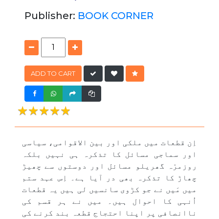
Publisher:
BOOK CORNER
ADD TO CART
★★★★★
★★★★★
اِن قطعات میں ملکی اور بین الاقوامی، سیاسی
اور سماجی مسائل کا تذکرہ ہی نہیں بلکہ
روزمرّہ گھریلو مسائل اور دوستوں سے چھیڑ
چھاڑ کا تذکرہ بھی در آیا ہے۔ اِس عہد ستم
میں مَیں نے جو کڑوی سانسیں لی ہیں یہ قطعات
اُنہی کا احوال ہیں۔ میں نے ہر قسم کی
ناانصافی پر اپنا احتجاج قطعہ بند کرنے کی