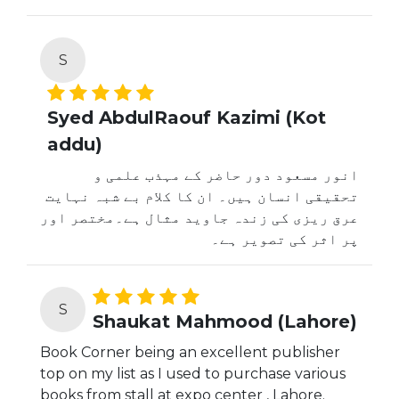
S
Syed AbdulRaouf Kazimi (Kot
addu)
انور مسعود دور حاضر کے مہذب علمی و
تحقیقی انسان ہیں۔ ان کا کلام بے شبہ نہایت
عرق ریزی کی زندہ جاوید مثال ہے۔مختصر اور
پر اثر کی تصویر ہے۔
S
Shaukat Mahmood (Lahore)
Book Corner being an excellent publisher
top on my list as I used to purchase various
books from stall at expo center , Lahore.