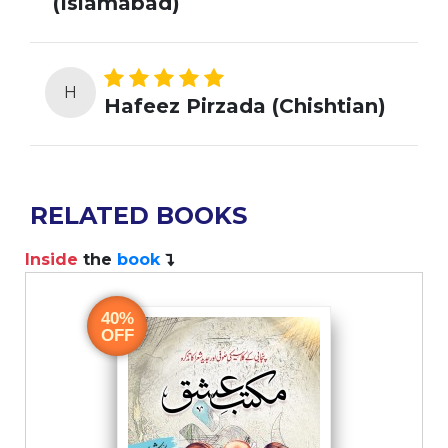
(Islamabad)
H
Hafeez Pirzada (Chishtian)
RELATED BOOKS
Inside
the
book
40%
OFF