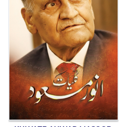
BESTSELLERS
UPCOMINGS
REQUEST
A
BOOK
CATALOGUE
HOW
TO
PAY
CONTACT
US