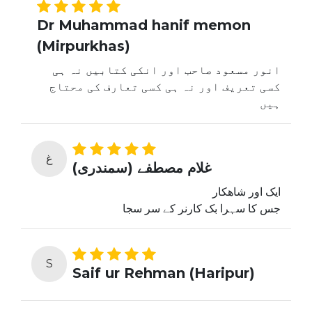
Dr Muhammad hanif memon
(Mirpurkhas)
انور مسعود صاحب اور انکی کتابیں نہ ہی
کسی تعریف اور نہ ہی کسی تعارف کی محتاج
ہیں
غ
غلام مصطفے (سمندری)
ایک اور شاھکار
جس کا سہرا بک کارنر کے سر سجا
S
Saif ur Rehman (Haripur)