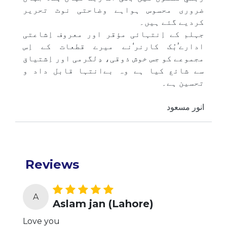
ضروری محسوس ہواہے وضاحتی نوٹ تحریر
کردیے گئے ہیں۔
جہلم کے اِنتہائی مؤقر اور معروف اِشاعتی
ادارے’بُک کارنر‘نے میرے قطعات کے اِس
مجموعے کو جس خوش ذوقی، دِلگرمی اور اِشتیاق
سے شائع کیا ہے وہ بےانتہا قابل داد و
تحسین ہے۔
انور مسعود
Reviews
A
Aslam jan (Lahore)
Love you