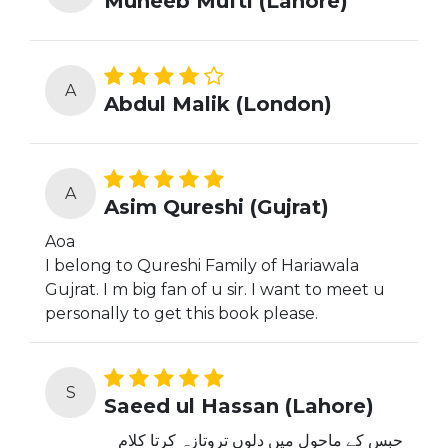
Muneeb Mufti (Lahore)
A
Abdul Malik (London)
A
Asim Qureshi (Gujrat)
Aoa
I belong to Qureshi Family of Hariawala
Gujrat. I m big fan of u sir. I want to meet u
personally to get this book please.
S
Saeed ul Hassan (Lahore)
حبس کے ماحول میں دلوں تروتازہ کرتا کلام