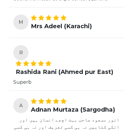
M
Mrs Adeel (Karachi)
R
Rashida Rani (Ahmed pur East)
Superb
A
Adnan Murtaza (Sargodha)
انور مسعود صاحب بہت اچھے انسان ہیں اور
انکی کتابیں نہ ہی کسی تعریف اور نہ ہی کسی