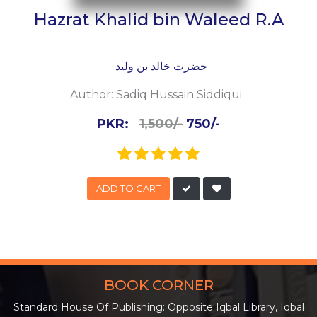
Hazrat Khalid bin Waleed R.A
حضرت خالد بن ولید
Author:
Sadiq Hussain Siddiqui
PKR:
1,500/-
750/-
ADD TO CART
BOOK CORNER
Standard House Of Publishing: Opposite Iqbal Library, Iqbal