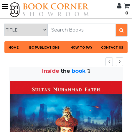
G
0
BROWSE
BOOK
CORNER
HOME
HOME
BC PUBLICATIONS
HOW TO PAY
CONTACT US
BOOK
CORNER
PUBLICATIONS
Inside
the
book
CATEGORIES
LANGUAGES
DISCOUNTS
NEW
ARRIVALS