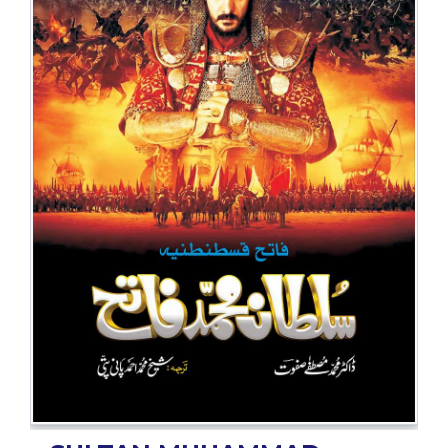
BESTSELLERS
UPCOMINGS
REQUEST
A
BOOK
CATALOGUE
HOW
TO
PAY
CONTACT
US