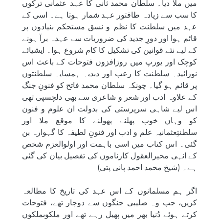
میں ملا دیا۔ سلطان محمد ثانی کا عہد عثمانی ترکوں
کا سب سے زیادہ طاقتور عہد شمار ہوتا ہے۔ اسی کے
عہد میں سلطنت کا نظم و نسق مستحکم بنیادوں پر
قائم ہوا اور دورِ جدید کی ضروریات سے عہدہ برآ ہونے
کے لیے نئے قوانین کی تشکیل کا کام شروع ہوا۔ ایشیائے
کوچک اور یورپ میں روزافزوں فتوحات کے باعث اس
نوزائیدہ سلطنت کا رعب اور دبدبہ ہمسایہ سلطنتوں
پر قائم ہو گیا۔ چونکہ سلطان محمد فاتح کو فنونِ جنگ
کے علاوہ ادب اور شعر و شاعری سے بھی دلچسپی تھی
اس لیے شاہی سرپرستی کی بدولت ان علوم و فنون
کو وہاں خوب پھلنے پھولنے کا موقع ملا اور
سلطنتِعثمانیہ علم و ادب اور فنونِ لطیفہ کا گہوارہ بن
گئی۔ اس کتاب میں اسی باہمت اور اولوالعزم شخص
کے انہی محیرالعقول کارناموں کی تفصیل بیان کی گئی
ہے۔ (شیخ محمد احمد پانی پتی)
اگر ہم مسلمانوں کے اس عہد کی تاریخ کا مطالعہ
کریں، جب وہ صلیبی جنگوں سے دوچار تھے، فتوحات
کرتے ہوئے دُنیا بھر میں پھیل رہے تھے اور ملکوںملکوں