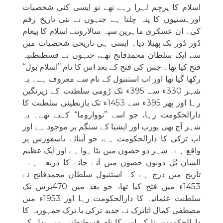
اسلام کا پرچم لہرا رہے تھے تو ایسی کئی شخصیات
اورہستیوں کا پتہ چلتا ہے جنہوں نے نئی تاریخ رقم
کی۔ ان عسکری ماہرین سپہ سالاروںنے اسلام کا پیغام
دُور دُور تک پھیلا دیا۔ ایسی ہی تاریخی شخصیات میں
سے ایک سلطان محمدفاتح تھے، جنہوں نے قسطنطنیہ
فتح کیا تھا۔ جس کی فتح کے بعد اس کا نام ’’اسلام بول‘‘
رکھا گیا تھا اور اب استنبول کے نام سے معروف ہے۔ یہ
شہر 330ء سے 395ء تک رُومی سلطنت کے زیرنگیں
رہا اور پھر 395ء سے 1453ء تک بازنطینی سلطنت کا
دارالحکومت رہا، جو اسے ’’نوواروما‘‘ کہتے تھے۔ یہ
شہر آج بھی یورپ اور ایشیا کے سنگم پر موجود ہے اور
اب ترکی کا دارالحکومت ہے، جو آبنائے باسفورس پر
واقع ہے۔ شہر دو حصوں میں بٹا ہوا ہے اور ایک عظیم
الشان پُل دونوں حصوں میں آنے جانے کا ذریعہ ہے۔
تاریخ میں درج ہے کہ استنبول سلطان محمدفاتح نے
1453ء میں فتح کیا تھا، جو بعد میں 470برس تک
سلطنت عثمانیہ کا دارالحکومت رہا اور 1953ء میں
مصطفی کمال اتاترک نے جدید ترکی یا ترک جمہوریہ کا
دارالحکومت بنا کر اس کا نام قسطنطنیہ سے بدل کے