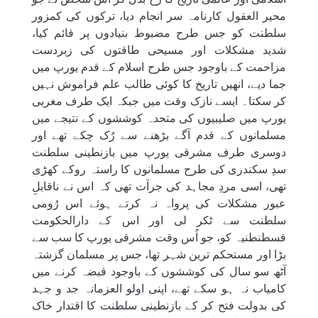
محیر العقول کارنامہ سر انجام دیا، ترکوں کی کمزور
سلطنت کو جس طرح مضبوط بنیادوں پر قائم کیا،
شدید مشکلات اور مسیحی طاقتوں کی زبردست
مزاحمت کے باوجود جس طرح اسلام کے قدم یورپ میں
جما دیے، انھیں تاریخ کا کوئی طالب علم فراموش نہیں
کر سکتا۔ ایسے نازک وقت میں جبکہ ایک طرف مغربی
یورپ میں صلیبیوں کی متحدہ کوششوں کے نتیجے میں
مسلمانوں کے قدم آگے بڑھنے سے رُک چکے تھے اور
دوسری طرف مشرقی یورپ میں بازنطینی سلطنت
سدِ سکندری کی طرح مسلمانوں کا راستہ روکے کھڑی
تھی، اسی مردِ مجاہد کی جراَت تھی کہ اس نے ناقابلِ
عبور مشکلات کی پرواہ نہ کرتے ہوئے اس رُومی
سلطنت سے ٹکر لی اور اس کے دارالحکومت
قسطنطنیہ کو، جو اُس وقت مشرقی یورپ کا سب سے
بڑا اور مستحکم ترین شہر تھا، جس پر مسلمان گزشتہ
آٹھ سو سال کی کوششوں کے باوجود قبضہ کرنے میں
کامیاب نہ ہو سکے تھے، اپنی اولو العزمانہ جد و جہد
کی بدولت فتح کر کے بازنطینی سلطنت کا اقتدار خاک