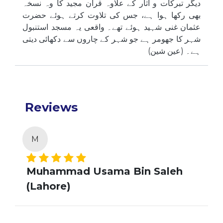
دیگر تبرکات و آثار کے علاوہ قرآن مجید کا وہ نسخہ
بھی رکھا ہوا ہے، جس کی تلاوت کرتے ہوئے حضرت
عثمان غنی شہید ہوئے تھے۔ واقعی یہ مسجد استنبول
شہر کا جھومر ہے جو شہر کے چاروں سے دکھائی دیتی
ہے۔ (عین شین)
Reviews
M
Muhammad Usama Bin Saleh
(Lahore)