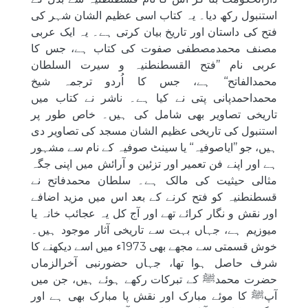
استنبول رکھ دیا۔ یہ کتاب اسی عظیم الشان شہر کی
فتح کی داستان اور تاریخ بیان کرتی ہے۔ یہ ایک عربی
مصنف محمدمصطفی صفوت کی کتاب ہے، جس کا
عربی نام ’’فتح القسطنطنیہ و سیرت السلطان
محمدالفاتح‘‘ ہے، جس کا اُردو ترجمہ شیخ
محمداحمدپانی پتی نے کیا ہے۔ ناشر نے کتاب میں
تاریخی تصاویر بھی شامل کی ہیں۔ خاص طور پر
استنبول کی تاریخی عظیم الشان مسجد کی تصاویر دی
ہیں، جو ’’ایاصوفیہ‘‘ یا سینٹ صوفیہ کے نام سے مشہور
ہے اور اپنے فن تعمیر اور تزئین و آرائش میں اپنی جگہ
مثالی حیثیت کی مالک ہے۔ سلطان محمدفاتح نے
قسطنطنیہ کو فتح کرنے کے بعد اس میں مزید اضافے
اور نقش و نگار کرائے تھے اور آج کل یہ عجائب خانہ یا
میوزیم ہے، جہاں بہت سے تاریخی آثار موجود ہیں۔
خوش قسمتی سے مجھے بھی 1973ء میں اسے دیکھنے کا
شرف حاصل ہوا تھا، جہاں حضورنبی آخرالزماں
حضرت محمدﷺ کے تبرکات رکھے ہوئے ہیں، جن میں
آپﷺ کا موئے مبارک اور نقش پا مبارک بھی ہے اور