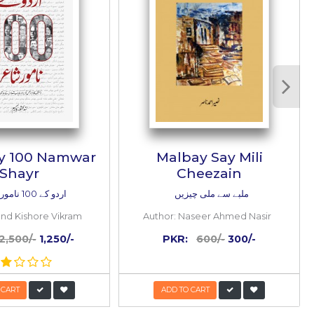
ں شائع ہونے والی تحریروں سے جگہ جگہ لفظاً اور کئی جگہ معناً 
 مجھ سے اکثر مباحثہ واختلاف نہ کرتے تو میں اس سلسلے کو اتنی ط