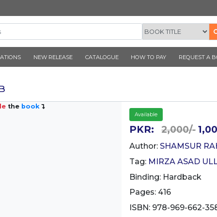
CORNER PUBLICATIONS
NEW RELEASE
CATALOGUE
 E GHALIB
Inside
the
book