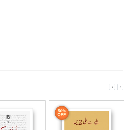
شمس الرحمٰن فاروقی کی مایہ ناز کتاب ’تفہیم غالب ‘1989ء میں 
کلام غالب کی تشریح کی ہے، اس کتاب کو غالبیات کی تار
ا کے دیون غالب(کامل) سے استفادہ کرتے ہوئے اپنی تفہی
ے ذریعہ اٹھائے گئے یا خود اپنے قائم کردہ اشکالات کا 
 ،یہی وجہ ہے کہ تفہیم غالب کا مطالعہ کرتے وقت قاری خ
مطالعاتِ غالبؔ کی تاریخ میں 1968ء اور 1969ء خ
میں شروع ہو گیا تھا۔ 1968ء کے شروع میں مجھے خیال آیا کہ ’شب خون‘ الٰہ آبا
 خیال کے لیے وہی شعر منتخب ہوں جن میں کوئی ایسا نکتہ ہو جو ع
جو متداول شراح سے ہٹ کر ہو۔ چنانچ
ھ اوپر ہے۔ کتابی صورت میں پیش کرنے کی غرض سے میں نے تمام 
 کرنے کی کوشش کی ہے، بعض پہلوئوں پر تاکید بڑھا دی ہے، بعض پ