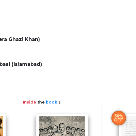
شائع ہوئی،اس کتاب میں غالب کے منتخب اشعار کی تشریح کی گئی ہے۔ شمس الرحمٰن فارو
یخ میں ایک دستاویزی کتاب تصور کیا جاتا ہے، اس کتاب ک
م کے ہر شعر کا زمانہ تحریر نقل کر دیاہے، اس کتاب میں
جواب بھی دیا اور جا بجا شعر میں موجود معانی و مفاہیم
وش گوار اور حیرت و استعجاب سے دو چار ہو جاتا ہے۔
اص اہمیت رکھتے ہیں۔ 1969ء میں غالب کی صدسالہ برسی دُنیا بھر میں جگہ جگہ منائی گئی، لیکن غالب صدی تقر
د کی طرف سے غالب کو خراجِ عقیدت یوں پیش کیا جائے کہ اس کے ہر شمارے میں غالب
ام شراح سے نظر انداز ہو گیا ہو، یا جن کی شرح میں کوئی ایسی ب
ہ ’شب خون‘ کے شمارہ نمبر23بابت ماہ اپریل 1968ء سے ’تفہیمِ غالب‘ کا سلسلہ شروع ہوا اور یہ کچھ اس قدر مقبول ہوا ک
پذیر ہونے کے بعد بھی قائم رہا۔ اس سلسلے کی آخری تفہیم ’شب خون‘ شمارہ 151 بابت ماہ ستمبر، نومبر1988ء میں شائع ہوئی۔ گویا’تفہیمِ غالب‘ کے 
تلمیحات کو دوبارہ لکھا ہے، اس معنی میں کہ ان میں اضافہ کیا
ر کچھ کم کر دی ہے، زبان کو بھی آسان بنانے کی کوشش کی ہے۔ 