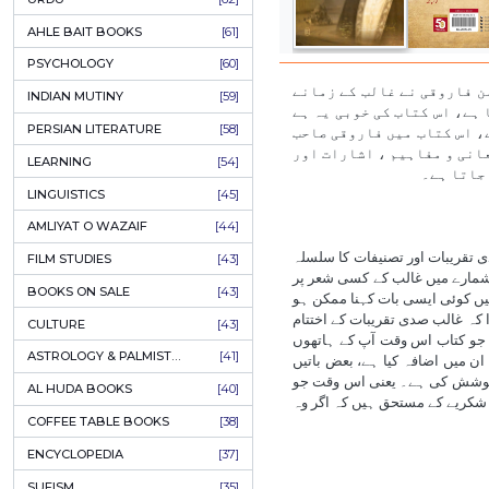
COLUMNS
[89]
SPEECHES
[87]
ECONOMICS
[79]
HEALTH & FITNESS
[75]
COMPARATIVE RELIGION
[75]
PAKISTAN
[71]
LETTERS
[69]
HORROR
[65]
URDU CLASSICS
[65]
PUNJABI LITERATURE
[65]
EDUCATION
[64]
URDU
[62]