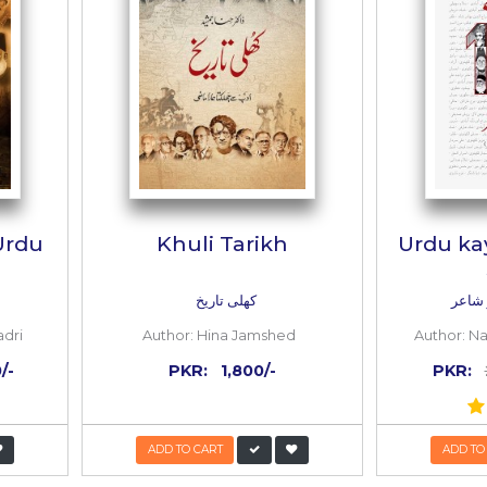
مختلف ہیں۔ ’شب خون‘ کے اَن گنَت پڑھنے والے خاص شکریے کے مستح
ویل مدّت تک شاید جاری نہ رکھ سکتا۔
s
d Khan (Dera Ghazi Khan)
r faisal abbasi (islamabad)