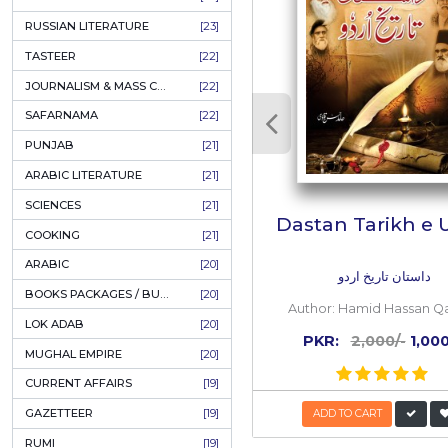
ق ہیں کہ اگر وہ
COFFEE TABLE BOOKS
[38]
ENCYCLOPEDIA
[37]
SUFISM
[35]
FALL OF DHAKA / EAST PAKISTAN
[35]
LAW
[35]
Review
FINE ART & CALLIGRAPHY
[34]
SIR SYED AHMAD KHAN
[31]
J
Jawa
PICTORIAL BOOKS
[31]
NONFICTION
[30]
Z
CIVILIZATION
[30]
zubai
GHALIBIYAT
[28]
ILM E AROOZ
[28]