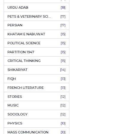
RELATED
KASHMIR
[27]
QUOTATIONS
[26]
MUSLIM WOMEN
[26]
50%
CASTES OF PAKISTAN
[25]
OFF
FEMINISM
[24]
GULZAR
[23]
RUSSIAN LITERATURE
[23]
TASTEER
[22]
JOURNALISM & MASS COMMUNICATION
[22]
SAFARNAMA
[22]
PUNJAB
[21]
ARABIC LITERATURE
[21]