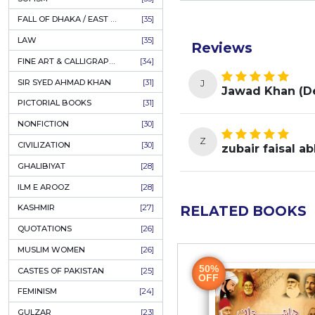
AHLE BAIT BOOKS
[61]
PSYCHOLOGY
[60]
قی نے غالب کے زمانے
INDIAN MUTINY
[59]
ی خوبی یہ ہے
PERSIAN LITERATURE
[58]
 فاروقی صاحب
 ، اشارات اور
LEARNING
[54]
LINGUISTICS
[45]
AMLIYAT O WAZAIF
[44]
یبات اور تصنیفات کا سلسلہ
FILM STUDIES
[43]
1968 کے کسی شعر پر
BOOKS ON SALE
[43]
ات کہنا ممکن ہو
ہ غالب صدی تقریبات کے اختتام
CULTURE
[43]
نام سے جو کتاب اس وقت آپ کے ہاتھوں
ASTROLOGY & PALMISTRY
[41]
 ہے، بعض باتیں
یعنی اس وقت جو
AL HUDA BOOKS
[40]