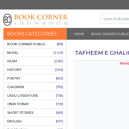
BOOKS CATEGORIES
HOME
BOOK 
BOOK CORNER PUBLICATIONS
[818]
TAFHEEM
NOVEL
[2,410]
ISLAM
[2,061]
HISTORY
[1,615]
POETRY
[820]
CHILDREN
[783]
URDU LITERATURE
[756]