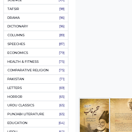
KHAKAY / SKETCHES
[150]
IQBALIYAT
[145]
SUPPLICATIONS
[138]
HUMOUR
[130]
LANGUAGE
[116]
MEDICAL
[114]
WORLDWIDE CLASSICS
[104]
DARS E NIZAMI (COURSES)
[104]
GENERAL KNOWLEDGE
[101]
SCIENCE
[101]
TAFSIR
[98]
DRAMA
[96]
DICTIONARY
[96]