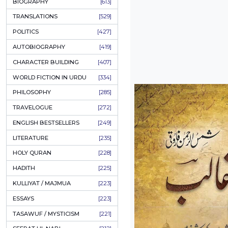
ONAY PONAY
[709]
SHORT STORIES
[665]
ENGLISH
[637]
BIOGRAPHY
[613]
TRANSLATIONS
[529]
POLITICS
[427]
AUTOBIOGRAPHY
[419]
CHARACTER BUILDING
[407]
WORLD FICTION IN URDU
[334]
PHILOSOPHY
[285]
TRAVELOGUE
[272]
ENGLISH BESTSELLERS
[249]