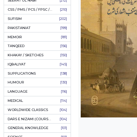
LITERATURE
[235]
HOLY QURAN
[228]
HADITH
[225]
KULLIYAT / MAJMUA
[223]
ESSAYS
[223]
TASAWUF / MYSTICISM
[221]
SEERAT UL NABI
[212]
CSS / PMS / PCS / FPSC / PPSC / LECTURER GUIDE
[210]
SUFISIM
[202]
PAKISTANIAT
[199]
MEMOIR
[181]
TANQEED
[156]