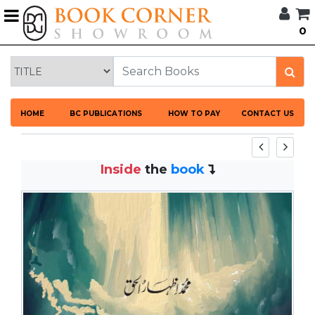
G
0
BROWSE
BOOK
CORNER
HOME
HOME
BC PUBLICATIONS
HOW TO PAY
CONTACT US
BOOK
CORNER
PUBLICATIONS
Inside
the
book
CATEGORIES
LANGUAGES
DISCOUNTS
NEW
ARRIVALS