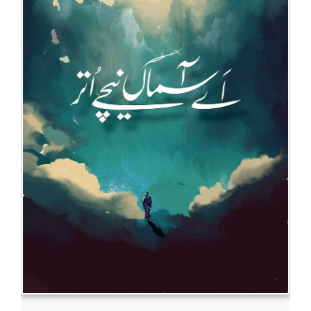
BESTSELLERS
UPCOMINGS
REQUEST
A
BOOK
CATALOGUE
HOW
TO
PAY
CONTACT
US