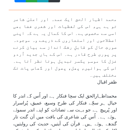
محمد اظہار الحق ایک عمدہ اور اعلیٰ شاعر
تو ہے ہی، اس کی لفظیات اور شعری فضا بھی
اسی سے مخصوص ہے۔ اس کا کمال یہ ہے کہ اپنی
اصطلاحوں اور استعاروں کے ذریعے وہ موجودہ
صورتِ حال کو قابلِ رشک انداز سے بیان کرنے
پر پوری طرح قادر ہے۔ اس کے ہاں جدید اُردو
غزل کا موسم یکسر تبدیل ہوتا نظر آتا ہے۔
اس کی ہوائیں، پھل، پھول اور گھاس پات تک
مختلف ہیں۔
ظفر اقبال
محمداظہارالحق ایک سچا فنکار ہے اور اُس کے اندر کا
خیال ہر سچّے فنکار کی طرح وسیع، عمیق، پُراسرار
اور پُرپیچ ہے جو بہت سے تضادات کو اپنے اندر سموئے
ہوئے ہے۔ اُس کی شاعری کی بافت میں اَن گنت تار
گندھے ہوئے ہیں۔ قرآن کی آیتیں، حدیث کی روایتیں،