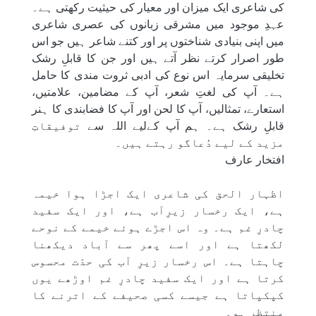
کی شاعری ایک میزان اور معیار کی حیثیت رکھتی ہے۔
عہدِ موجود میں مشرقی زبانوں کی عصری شاعری
میں ‎اپنی بنیادی شناختوں پر اور کتنے شاعر ہیں جو اس
طور اصرار کرتے نظر آتے ہیں اور جن کا قابلِ رشک
‎تخلیقی سرمایہ اس نوع کی ادبی ثروت مندی کا حامل
ہے۔ آپ کی لغتِ شعر، آپ کے مضامین، علامتیں،
‎استعارے، تمثالیں، آپ کا لحن اور آپ کا فضابندی کا ہنر
قابلِ رشک ہے۔ ہم آپ کےلیے اللہ سے ‎توفیقاتِ
مزید کے لیے دُعاگو رہتے ہیں۔
افتخار عارف
اظہار الحق کی شاعری ایک اجڑا ہوا خیمہ
ہے، ایک رخسار زیرِآب ہے، اور ایک سفید
چادرِ غم ہے۔ وہ اس اجڑے ہوئے خیمے کے نوحے
لکھتا ہے اور اسے پھر سے آباد دیکھنا
چاہتا ہے۔ اس رخسار زیرِ آب کی حدّت محسوس
کرتا ہے اور ایک سفید چادرِ غم اوڑھے یوں
کپکپاتا ہے جیسے کسی صحیفے کے اترنے کا
منتظر ہو۔