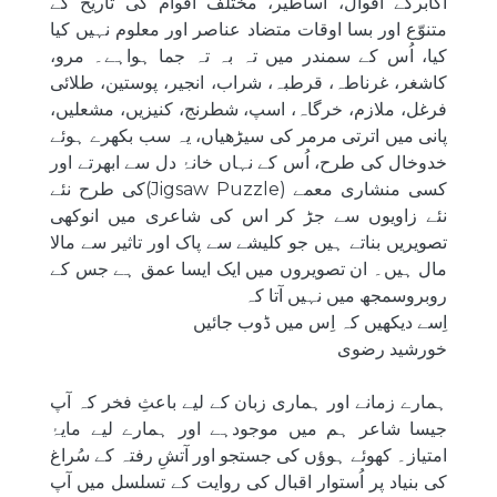
اکابرکے اقوال، اساطیر، مختلف اقوام کی تاریخ کے
متنوّع اور بسا اوقات متضاد عناصر اور معلوم نہیں کیا
کیا، اُس کے سمندر میں تہ بہ تہ جما ہواہے۔ مرو،
کاشغر، غرناطہ، قرطبہ، شراب، انجیر، پوستین، طلائی
فرغل، ملازم، خرگاہ، اسپ، شطرنج، کنیزیں، مشعلیں،
پانی میں اترتی مرمر کی سیڑھیاں، یہ سب بکھرے ہوئے
خدوخال کی طرح، اُس کے نہاں خانۂ دل سے ابھرتے اور
کسی منشاری معمے (Jigsaw Puzzle)کی طرح نئے
نئے زاویوں سے جڑ کر اس کی شاعری میں انوکھی
تصویریں بناتے ہیں جو کلیشے سے پاک اور تاثیر سے مالا
مال ہیں۔ ان تصویروں میں ایک ایسا عمق ہے جس کے
روبروسمجھ میں نہیں آتا کہ
اِسے دیکھیں کہ اِس میں ڈوب جائیں
خورشید رضوی
‎ہمارے زمانے اور ہماری زبان کے لیے باعثِ فخر کہ آپ
جیسا شاعر ہم میں موجودہے اور ہمارے لیے مایۂ
‎امتیاز۔ کھوئے ہوؤں کی جستجو اور آتشِ رفتہ کے سُراغ
کی بنیاد پر اُستوار اقبال کی روایت کے تسلسل میں آپ