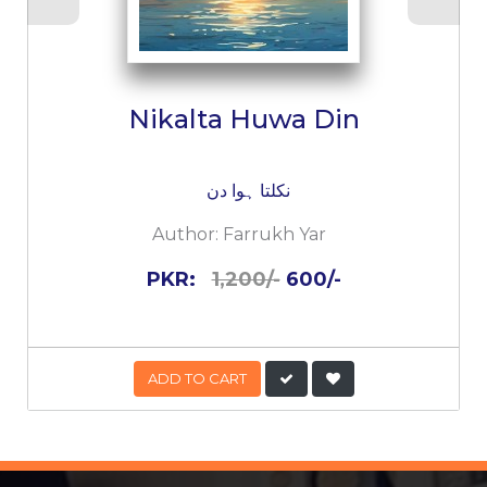
Nikalta Huwa Din
نکلتا ہوا دن
Author:
Farrukh Yar
PKR:
1,200/-
600/-
ADD TO CART