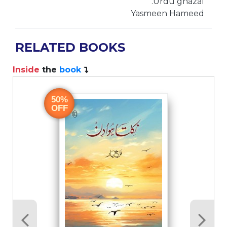
Urdu ghazal.
Yasmeen Hameed
RELATED BOOKS
Inside
the
book
I
50%
OFF