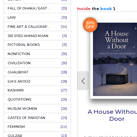
AHLE BAIT BOOKS
[61]
PSYCHOLOGY
[60]
ھنے کے بعد مجھے
INDIAN MUTINY
[59]
PERSIAN LITERATURE
[58]
LEARNING
[54]
ر کے مڈل کلاس لوگوں کی جھجک ان کی کہانی
LINGUISTICS
[45]
یہ جعلی Morali
یاں ترجمہ ہو
AMLIYAT O WAZAIF
[44]
FILM STUDIES
[43]
BOOKS ON SALE
[43]
خوبی ہے جس نے
CULTURE
[43]
ASTROLOGY & PALMISTRY
[41]
ں طاہرہ اقبال
AL HUDA BOOKS
[40]