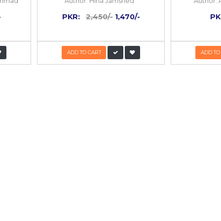
ہ باریک بیں ہے، مشاہدہ تیز ہے اور مطالعہ گہرا ہے۔
 BOOKS
k
40%
OFF