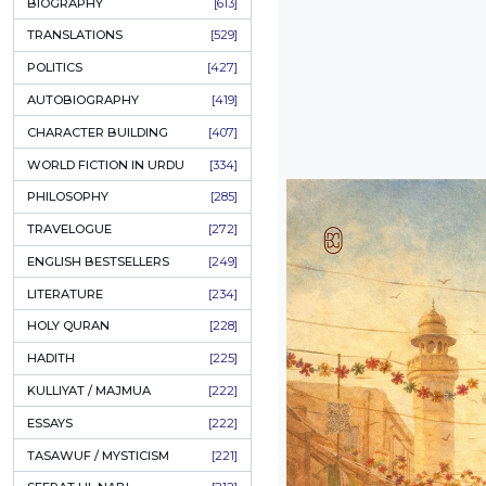
ONAY PONAY
[709]
SHORT STORIES
[645]
ENGLISH
[637]
BIOGRAPHY
[613]
TRANSLATIONS
[529]
POLITICS
[427]
AUTOBIOGRAPHY
[419]
CHARACTER BUILDING
[407]
WORLD FICTION IN URDU
[334]
PHILOSOPHY
[285]
TRAVELOGUE
[272]
ENGLISH BESTSELLERS
[249]