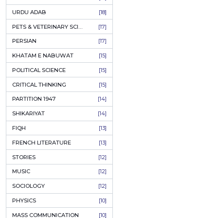
KASHMIR
[27]
QUOTATIONS
[26]
MUSLIM WOMEN
[26]
A Hous
CASTES OF PAKISTAN
[25]
FEMINISM
[24]
GULZAR
[23]
Author:
Khal
RUSSIAN LITERATURE
[23]
PKR
TASTEER
[22]
JOURNALISM & MASS COMMUNICATION
[22]
ADD T
SAFARNAMA
[22]
PUNJAB
[21]
ARABIC LITERATURE
[21]