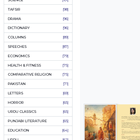
KHAKAY / SKETCHES
[150]
IQBALIYAT
[145]
SUPPLICATIONS
[138]
HUMOUR
[130]
LANGUAGE
[116]
MEDICAL
[114]
WORLDWIDE CLASSICS
[104]
DARS E NIZAMI (COURSES)
[104]
GENERAL KNOWLEDGE
[101]
SCIENCE
[101]
TAFSIR
[98]
DRAMA
[96]
DICTIONARY
[96]