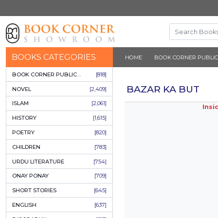
BOOKS CATEGORIES
HOME
BOOK 
BOOK CORNER PUBLICATIONS
[818]
BAZAR K
NOVEL
[2,409]
ISLAM
[2,061]
HISTORY
[1,615]
POETRY
[820]
CHILDREN
[783]
URDU LITERATURE
[754]