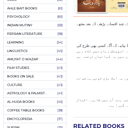
COLUMNS
[89]
SPEECHES
[87]
ECONOMICS
[79]
HEALTH & FITNESS
[75]
COMPARATIVE RELIGION
[75]
PAKISTAN
[71]
LETTERS
[69]
HORROR
[65]
URDU CLASSICS
[65]
PUNJABI LITERATURE
[65]
EDUCATION
[64]
URDU
[62]