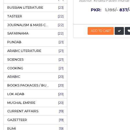
COFFEE TABLE BOOKS
[38]
ENCYCLOPEDIA
[37]
RELATED
SUFISM
[35]
FALL OF DHAKA / EAST PAKISTAN
[35]
Inside
the
boo
LAW
[35]
30%
FINE ART & CALLIGRAPHY
[34]
OFF
SIR SYED AHMAD KHAN
[31]
PICTORIAL BOOKS
[31]
NONFICTION
[30]
CIVILIZATION
[30]
GHALIBIYAT
[28]
ILM E AROOZ
[28]