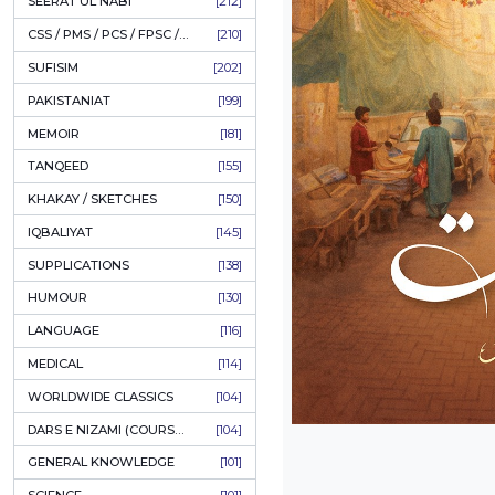
LITERATURE
[234]
HOLY QURAN
[228]
HADITH
[225]
KULLIYAT / MAJMUA
[222]
ESSAYS
[222]
TASAWUF / MYSTICISM
[221]
SEERAT UL NABI
[212]
CSS / PMS / PCS / FPSC / PPSC / LECTURER GUIDE
[210]
SUFISIM
[202]
PAKISTANIAT
[199]
MEMOIR
[181]
TANQEED
[155]