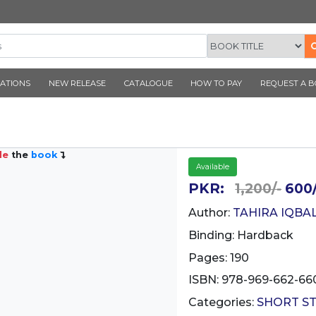
CORNER PUBLICATIONS
NEW RELEASE
CATALOGUE
A BUT
Inside
the
book