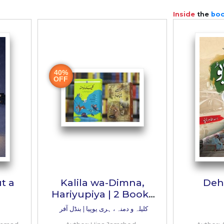
ر ہمہ گیری کم ہی کہیں ملی، مگر طاہرہ اقبال کے چند افسانے پڑ
یا تھا۔
اک بے خوفی اور اعتماد طاہرہ کی تحریروں میں برابر ملتا ہے۔ شہ Grow کرنے سے نہیں روک سکتی۔ ان کے توانا بیانیے کے آگے کسی بھی طرح کی
st ابا اظہار چاہتا ہے۔ اگر طاہرہ اسپینش زبان میں لکھ رہی
 کرتیں تو اس وقت دُنیا کی درجنوں زبانوں میں یہ کہان
ال انگیز سرّیت کے ساتھ ختم ہو جاتا ہے اور یہ ایک بڑی 
ہ نگاروں کے فنی اور فکری کمالات پر منحصر ہے، اُن می