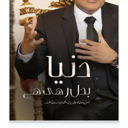
BESTSELLERS
UPCOMINGS
REQUEST
A
BOOK
CATALOGUE
HOW
TO
PAY
CONTACT
US