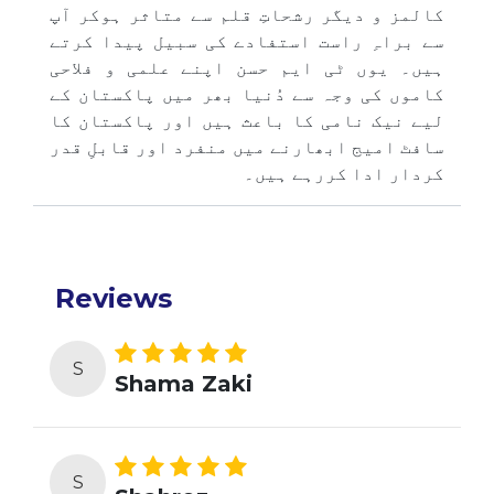
کالمز و دیگر رشحاتِ قلم سے متاثر ہوکر آپ
سے براہِ راست استفادے کی سبیل پیدا کرتے
ہیں۔ یوں ٹی ایم حسن اپنے علمی و فلاحی
کاموں کی وجہ سے دُنیا بھر میں پاکستان کے
لیے نیک نامی کا باعث ہیں اور پاکستان کا
سافٹ امیج ابھارنے میں منفرد اور قابلِ قدر
کردار ادا کررہے ہیں۔
Reviews
S
Shama Zaki
S