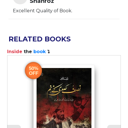
Shahroz
Excellent Quality of Book.
RELATED BOOKS
Inside
the
book
I
50%
OFF