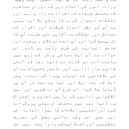
ورانہ امور کی انجام دہی کے دوران معاشرے
کے مختلف طبقات کے افراد سے راہ و رسم اور
تعلقات استوار کرنے کا موقع ملا اور یہیں
سے آپ کو نظر انداز طبقات اور افراد کے
مسائل اور مشکلات سے آگاہی ملی جس سے آپ کا
دل پسیج گیا اور آپ انسانی فلاح و بہبود اور
خدمتِ انسانیت کی طرف راغب ہو گئے۔ اس
حوالے سے آپ ایک سماجی ورکر کے رُوپ میں
سامنے آئے تو قدرت نے دُنیا بھر کے اعلیٰ
قانون ساز اداروں اور نامور شخصیات سے آپ
کی ملاقاتوں کے اسباب پیدا کر دیئے۔ پھر
ایک کے بعد ایک اور نیا سے نیا در آپ پر
کُھلتا چلا گیا۔ اس طرح آپ نے قومی اور بین
الاقوامی اداروں کے باہمی تعاون و اشتراک
سے دُنیا بھر میں مختلف تربیتی پروگرامز
کیے اور تعلیمی اصلاحات کا بیڑا اٹھایا۔ ٹی
ایم حسن اس وقت عالمی سطح کی معروف
تنظیموں اور تھنک ٹینکس سے وابستہ ہیں۔ جن