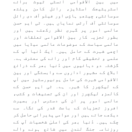
میں بین الاقوامی انسٹی ٹیوٹ برائے
اسٹریٹیجک اسٹڈیز، رائل کامن ویلتھ
سوسائٹی، چیتھم ہاؤس اور فیلو آف دی رائل
سوسائٹی آف آرٹس نمایاں ہیں۔ ٹی ایم حسن
عالمی امور پر گہری نظر رکھتے ہیں اور
بطور تجزیہ کار بین الاقوامی تعلقات اور
عالمی سیاست کے موضوعات عالمی میڈیا میں
اچھی شہرت کے حامل ہیں۔ ایک دُنیا آپ کے
علمی و تحقیقی کام اور رائے کی معترف ہے۔
گزشتہ دو دہائیوں میں دُنیا بھر کے ذرائع
ابلاغ کے مشہور اداروں سے وابستگی اور بین
الاقوامی شہرت کی حامل یونیورسٹیز میں آپ
کے لیکچرز کا شہرہ ہے۔ ٹی ایم حسن کے
کالمز، لیکچرز اور ان کی تصنیفات و کتب،
عالمی امور پر ان کی دسترس اور بصیرت
افروز تجزیات کے باعث قدر کی نگاہ سے
دیکھے جاتے ہیں اور عوامی پذیرائی حاصل کر
چکے ہیں۔ دُنیا بھر کی اعلیٰ شخصیات آپ کے
روزنامہ جنگ لندن میں شائع ہونے والے