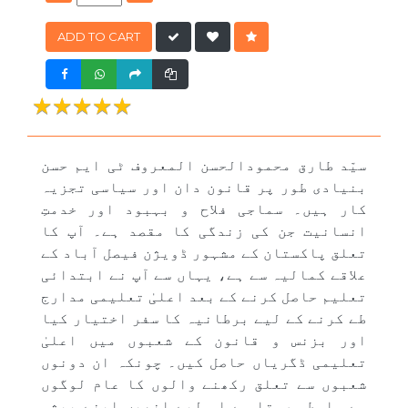
ADD TO CART
★★★★★
★★★★★
سیّد طارق محمودالحسن المعروف ٹی ایم حسن
بنیادی طور پر قانون دان اور سیاسی تجزیہ
کار ہیں۔ سماجی فلاح و بہبود اور خدمتِ
انسانیت جن کی زندگی کا مقصد ہے۔ آپ کا
تعلق پاکستان کے مشہور ڈویژن فیصل آباد کے
علاقے کمالیہ سے ہے، یہاں سے آپ نے ابتدائی
تعلیم حاصل کرنے کے بعد اعلیٰ تعلیمی مدارج
طے کرنے کے لیے برطانیہ کا سفر اختیار کیا
اور بزنس و قانون کے شعبوں میں اعلیٰ
تعلیمی ڈگریاں حاصل کیں۔ چونکہ ان دونوں
شعبوں سے تعلق رکھنے والوں کا عام لوگوں
سے واسطہ رہتا ہے اس لیے انھیں اپنے پیشہ