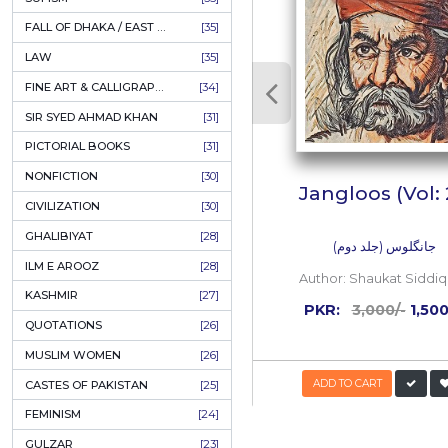
AHLE BAIT BOOKS
[61]
PSYCHOLOGY
[60]
نے انتہائی بے
INDIAN MUTINY
[59]
ر تمام کسانوں
PERSIAN LITERATURE
[58]
ی طرح اُگا ہے
ے گی۔ یہی اثر
LEARNING
[54]
کی پاکیزگی کی
LINGUISTICS
[45]
AMLIYAT O WAZAIF
[44]
FILM STUDIES
[43]
RELATED
BOOKS ON SALE
[43]
CULTURE
[43]
Inside
the
boo
ASTROLOGY & PALMISTRY
[41]
50%
AL HUDA BOOKS
[40]