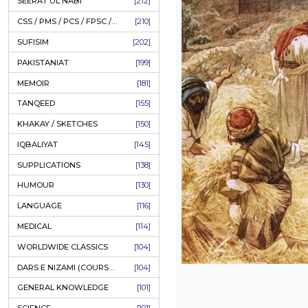
LITERATURE
[234]
HOLY QURAN
[228]
HADITH
[225]
KULLIYAT / MAJMUA
[222]
ESSAYS
[222]
TASAWUF / MYSTICISM
[221]
SEERAT UL NABI
[212]
CSS / PMS / PCS / FPSC / PPSC / LECTURER GUIDE
[210]
SUFISIM
[202]
PAKISTANIAT
[199]
MEMOIR
[181]
TANQEED
[155]