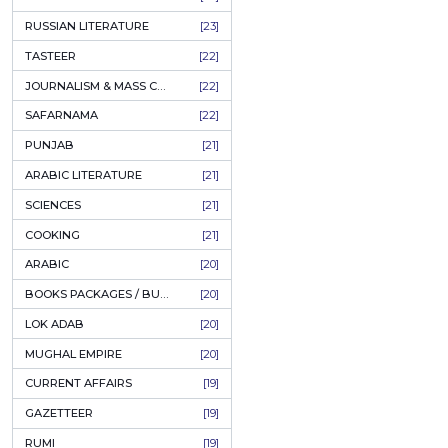
OFF
COFFEE TABLE BOOKS
[38]
ENCYCLOPEDIA
[37]
SUFISM
[35]
FALL OF DHAKA / EAST PAKISTAN
[35]
LAW
[35]
FINE ART & CALLIGRAPHY
[34]
SIR SYED AHMAD KHAN
[31]
PICTORIAL BOOKS
[31]
NONFICTION
[30]
Janglo
CIVILIZATION
[30]
GHALIBIYAT
[28]
 دوم
ILM E AROOZ
[28]