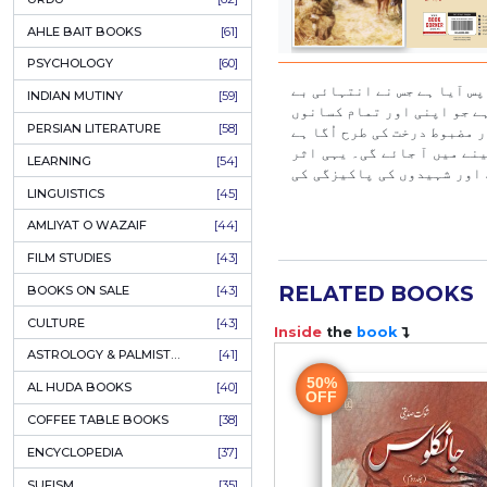
COLUMNS
[89]
SPEECHES
[87]
ECONOMICS
[79]
HEALTH & FITNESS
[75]
COMPARATIVE RELIGION
[75]
PAKISTAN
[71]
LETTERS
[69]
HORROR
[65]
URDU CLASSICS
[65]
PUNJABI LITERATURE
[65]
EDUCATION
[64]
URDU
[62]