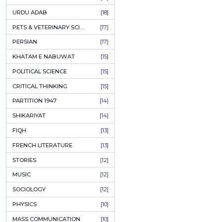
Author:
S
KASHMIR
[27]
PKR:
QUOTATIONS
[26]
MUSLIM WOMEN
[26]
ADD T
CASTES OF PAKISTAN
[25]
FEMINISM
[24]
GULZAR
[23]
RUSSIAN LITERATURE
[23]
TASTEER
[22]
JOURNALISM & MASS COMMUNICATION
[22]
SAFARNAMA
[22]
PUNJAB
[21]
ARABIC LITERATURE
[21]