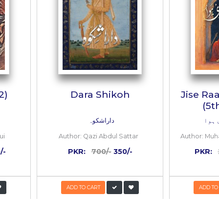
ہ سولہ سال کے بعد وہ کسان نئی شان سے واپس آیا ہے جس 
 کسان نہیں ہے۔ بلکہ وہ بہادر چھاپہ مار ہے جو اپنی او
ان ہے جو دھرتی کی کوکھ سے ایک تناور اور مضبوط درخت ک
 پڑھیں گے تو راگھورائو کی رُوح آپ کے سینے میں آ جائ
ں کی بزدلی کی گواہی اور مجاہدوں کی عظمت اور شہیدوں 
 BOOKS
k
50%