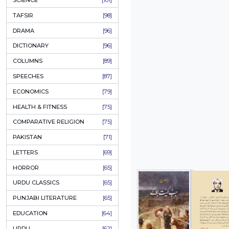
KHAKAY / SKETCHES
[150]
IQBALIYAT
[145]
SUPPLICATIONS
[138]
HUMOUR
[130]
LANGUAGE
[116]
MEDICAL
[114]
WORLDWIDE CLASSICS
[104]
DARS E NIZAMI (COURSES)
[104]
GENERAL KNOWLEDGE
[101]
SCIENCE
[101]
TAFSIR
[98]
DRAMA
[96]
DICTIONARY
[96]