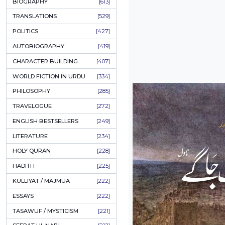
ONAY PONAY
[709]
SHORT STORIES
[645]
ENGLISH
[637]
BIOGRAPHY
[613]
TRANSLATIONS
[529]
POLITICS
[427]
AUTOBIOGRAPHY
[419]
CHARACTER BUILDING
[407]
WORLD FICTION IN URDU
[334]
PHILOSOPHY
[285]
TRAVELOGUE
[272]
ENGLISH BESTSELLERS
[249]