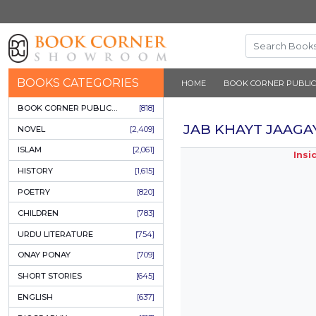
BOOKS CATEGORIES
HOME
BOOK 
BOOK CORNER PUBLICATIONS
[818]
JAB KHAY
NOVEL
[2,409]
ISLAM
[2,061]
HISTORY
[1,615]
POETRY
[820]
CHILDREN
[783]
URDU LITERATURE
[754]