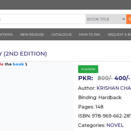
CORNER PUBLICATIONS
NEW RELEASE
CATALOGUE
T JAAGAY (2ND EDITION)
Inside
the
book